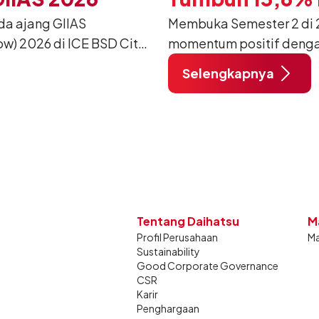
da ajang GIIAS
Membuka Semester 2 di 2
w) 2026 di ICE BSD City,
momentum positif denga
ang dimodifikasi untuk
12.750 unit pada Juli 20
Selengkapnya
unjung mendukung gaya
dibandingkan periode yan
dan tetap stabil dibandin
Tentang Daihatsu
M
Profil Perusahaan
Ma
Sustainability
Good Corporate Governance
CSR
Karir
Penghargaan