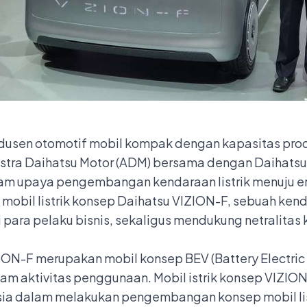
dusen otomotif mobil kompak dengan kapasitas produk
 Astra Daihatsu Motor (ADM) bersama dengan Daihat
lam upaya pengembangan kendaraan listrik menuju era 
obil listrik konsep Daihatsu VIZION-F, sebuah ken
agi para pelaku bisnis, sekaligus mendukung netralit
IZION-F merupakan mobil konsep BEV (Battery Electric
gam aktivitas penggunaan. Mobil istrik konsep VIZION
sia dalam melakukan pengembangan konsep mobil list