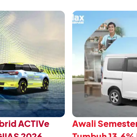
 Daihatsu di Hall 7B
eksklusif bagi pelangga
mengubah karakter tanggu
brid ACTIVe
Awali Semester
GIIAS 2026
Tumbuh 13,6% P