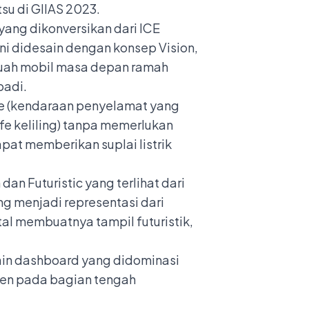
su di GIIAS 2023.
yang dikonversikan dari ICE
ini didesain dengan konsep Vision,
ebuah mobil masa depan ramah
badi.
cue (kendaraan penyelamat yang
fe keliling) tanpa memerlukan
pat memberikan suplai listrik
n Futuristic yang terlihat dari
ng menjadi representasi dari
tal membuatnya tampil futuristik,
esain dashboard yang didominasi
creen pada bagian tengah