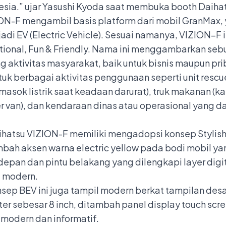
esia.” ujar Yasushi Kyoda saat membuka booth Daihat
ION-F mengambil basis platform dari mobil GranMax, 
adi EV (Electric Vehicle). Sesuai namanya, VIZION–F 
nctional, Fun & Friendly. Nama ini menggambarkan s
aktivitas masyarakat, baik untuk bisnis maupun pri
ntuk berbagai aktivitas penggunaan seperti unit res
asok listrik saat keadaan darurat), truk makanan (ka
van), dan kendaraan dinas atau operasional yang da
hatsu VIZION-F memiliki mengadopsi konsep Stylish da
mbah aksen warna electric yellow pada bodi mobil ya
depan dan pintu belakang yang dilengkapi layer digi
g modern.
konsep BEV ini juga tampil modern berkat tampilan d
luster sebesar 8 inch, ditambah panel display touch s
 modern dan informatif.