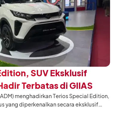
Edition, SUV Eksklusif
adir Terbatas di GIIAS
(ADM) menghadirkan Terios Special Edition,
us yang diperkenalkan secara eksklusif
nesia International Auto Show (GIIAS) 2026
ng. Dikembangkan dari varian Terios 1.5 X
an sentuhan desain yang lebih sporty dan