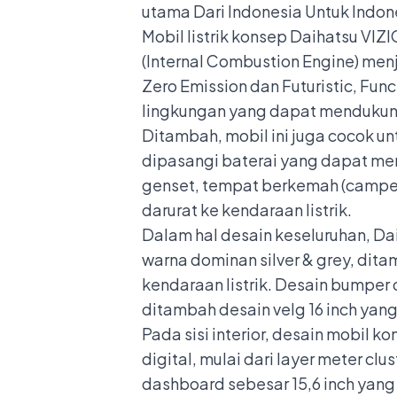
utama Dari Indonesia Untuk Indon
Mobil listrik konsep Daihatsu VIZ
(Internal Combustion Engine) menj
Zero Emission dan Futuristic, Fu
lingkungan yang dapat mendukung 
Ditambah, mobil ini juga cocok u
dipasangi baterai yang dapat mem
genset, tempat berkemah (camper 
darurat ke kendaraan listrik.
Dalam hal desain keseluruhan, Dai
warna dominan silver & grey, dita
kendaraan listrik. Desain bumper 
ditambah desain velg 16 inch yan
Pada sisi interior, desain mobil 
digital, mulai dari layer meter c
dashboard sebesar 15,6 inch yang