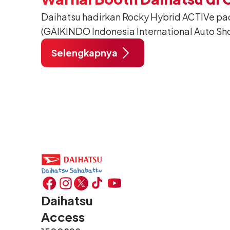
Daihatsu hadirkan Rocky Hybrid ACTIVe pa
(GAIKINDO Indonesia International Auto Sho
Tangerang. Terdapat 2 unit Rocky Hybrid y
Selengkapnya
menghadirkan sarana inspirasi bagi peng
hidup yang aktif.
Daihatsu
Access