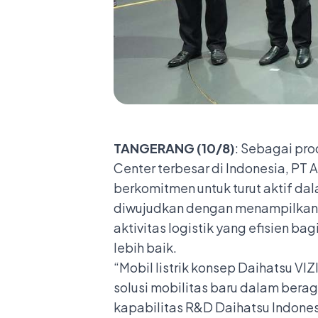
TANGERANG (10/8)
: Sebagai pro
Center terbesar di Indonesia, PT
berkomitmen untuk turut aktif da
diwujudkan dengan menampilkan m
aktivitas logistik yang efisien b
lebih baik.
“Mobil listrik konsep Daihatsu V
solusi mobilitas baru dalam bera
kapabilitas R&D Daihatsu Indone