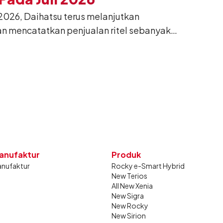
026, Daihatsu terus melanjutkan
n mencatatkan penjualan ritel sebanyak
26. Capaian tersebut tumbuh 13,6%
g sama tahun lalu sebanyak 11.220 unit,
gkan bulan Juni 2026 lalu.
anufaktur
Produk
nufaktur
Rocky e-Smart Hybrid
New Terios
All New Xenia
New Sigra
New Rocky
New Sirion