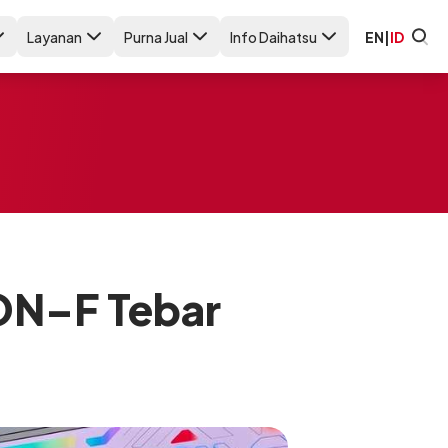
Layanan
Purna Jual
Info Daihatsu
EN
|
ID
ON–F Tebar