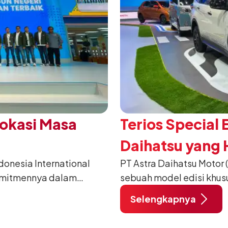
Vokasi Masa
Terios Special 
Daihatsu yang H
nesia International
PT Astra Daihatsu Motor 
2026
omitmennya dalam
sebuah model edisi khus
anusia) melalui
pada ajang Gaikindo Indo
Selengkapnya
habat Membangun
di ICE BSD City, Tangera
 ajang penganugerahan
A/T, model ini menawark