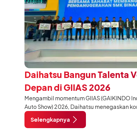
Daihatsu Bangun Talenta 
Depan di GIIAS 2026
Mengambil momentum GIIAS (GAIKINDO Indo
Auto Show) 2026, Daihatsu menegaskan k
meningkatkan kualitas SDM (Sumber Daya M
Selengkapnya
pendidikan vokasi bertema “Bersama Sa
Negeri”. Komitmen ini diwujudkan melalui