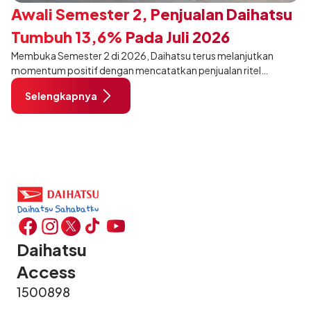
Awali Semester 2, Penjualan Daihatsu
Tumbuh 13,6% Pada Juli 2026
Membuka Semester 2 di 2026, Daihatsu terus melanjutkan
momentum positif dengan mencatatkan penjualan ritel
sebanyak 12.750 unit pada Juli 2026. Capaian tersebut tumbuh
Selengkapnya
13,6% dibandingkan periode yang sama tahun lalu sebanyak
11.220 unit, dan tetap stabil dibandingkan bulan Juni 2026 lalu.
Daihatsu
Access
1500898