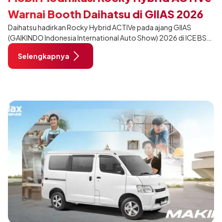
Warnai Booth Daihatsu di GIIAS 2026
Daihatsu hadirkan Rocky Hybrid ACTIVe pada ajang GIIAS
(GAIKINDO Indonesia International Auto Show) 2026 di ICE BSD
City, Tangerang. Terdapat 2 unit Rocky Hybrid yang
Selengkapnya
dimodifikasi untuk menghadirkan sarana inspirasi bagi
pengunjung mendukung gaya hidup yang aktif.