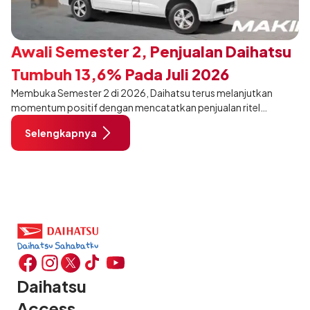
Awali Semester 2, Penjualan Daihatsu
Tumbuh 13,6% Pada Juli 2026
Membuka Semester 2 di 2026, Daihatsu terus melanjutkan
momentum positif dengan mencatatkan penjualan ritel
sebanyak 12.750 unit pada Juli 2026. Capaian tersebut tumbuh
Selengkapnya
13,6% dibandingkan periode yang sama tahun lalu sebanyak
11.220 unit, dan tetap stabil dibandingkan bulan Juni 2026 lalu.
Daihatsu
Access