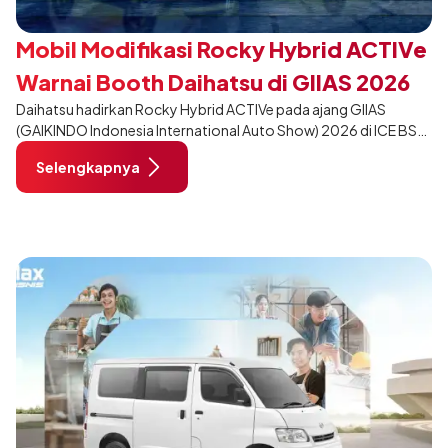
Mobil Modifikasi Rocky Hybrid ACTIVe
Warnai Booth Daihatsu di GIIAS 2026
Daihatsu hadirkan Rocky Hybrid ACTIVe pada ajang GIIAS
(GAIKINDO Indonesia International Auto Show) 2026 di ICE BSD
City, Tangerang. Terdapat 2 unit Rocky Hybrid yang
Selengkapnya
dimodifikasi untuk menghadirkan sarana inspirasi bagi
pengunjung mendukung gaya hidup yang aktif.