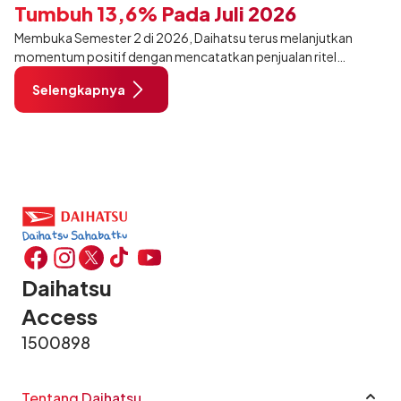
Tumbuh 13,6% Pada Juli 2026
Membuka Semester 2 di 2026, Daihatsu terus melanjutkan
momentum positif dengan mencatatkan penjualan ritel
sebanyak 12.750 unit pada Juli 2026. Capaian tersebut tumbuh
Selengkapnya
13,6% dibandingkan periode yang sama tahun lalu sebanyak
11.220 unit, dan tetap stabil dibandingkan bulan Juni 2026 lalu.
Daihatsu
Access
1500898
Tentang Daihatsu