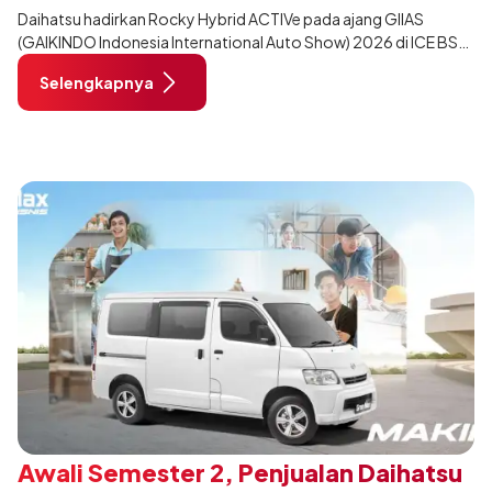
Daihatsu hadirkan Rocky Hybrid ACTIVe pada ajang GIIAS
(GAIKINDO Indonesia International Auto Show) 2026 di ICE BSD
City, Tangerang. Terdapat 2 unit Rocky Hybrid yang
Selengkapnya
dimodifikasi untuk menghadirkan sarana inspirasi bagi
pengunjung mendukung gaya hidup yang aktif.
Awali Semester 2, Penjualan Daihatsu