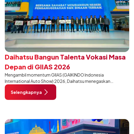
Daihatsu Bangun Talenta Vokasi Masa
Depan di GIIAS 2026
Mengambil momentum GIIAS (GAIKINDO Indonesia
International Auto Show) 2026, Daihatsu menegaskan
komitmennya dalam meningkatkan kualitas SDM (Sumber Daya
Selengkapnya
Manusia) melalui pendidikan vokasi bertema “Bersama Sahabat
Membangun Negeri”. Komitmen ini diwujudkan melalui ajang
penganugerahan SMK Binaan Terbaik yang berlokasi di Booth
Daihatsu di Hall 7B pada 5 Agustus 2026.