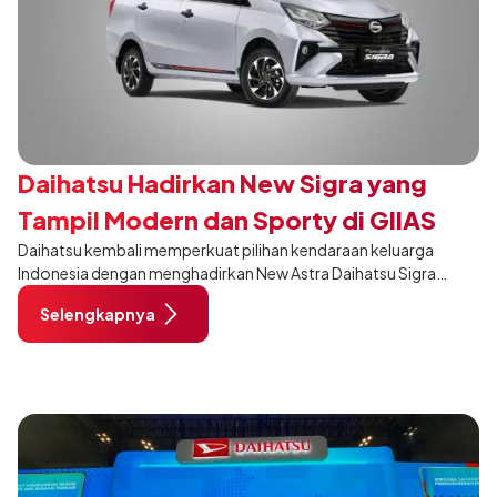
Daihatsu Hadirkan New Sigra yang
Tampil Modern dan Sporty di GIIAS
Daihatsu kembali memperkuat pilihan kendaraan keluarga
2026
Indonesia dengan menghadirkan New Astra Daihatsu Sigra
khusus pada varian 1.2R di ajang GAIKINDO Indonesia
Selengkapnya
International Auto Show (GIIAS) 2026. Membawa penyegaran
pada desain, interior, dan sejumlah fitur, New Sigra hadir untuk
memberikan pengalaman berkendara yang semakin nyaman
dan relevan bagi keluarga Indonesia.