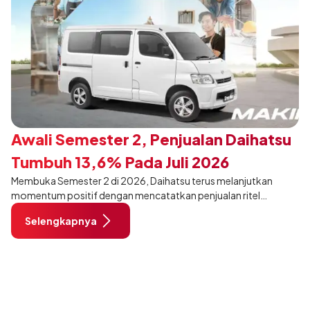
Awali Semester 2, Penjualan Daihatsu
Tumbuh 13,6% Pada Juli 2026
Membuka Semester 2 di 2026, Daihatsu terus melanjutkan
momentum positif dengan mencatatkan penjualan ritel
sebanyak 12.750 unit pada Juli 2026. Capaian tersebut tumbuh
Selengkapnya
13,6% dibandingkan periode yang sama tahun lalu sebanyak
11.220 unit, dan tetap stabil dibandingkan bulan Juni 2026 lalu.