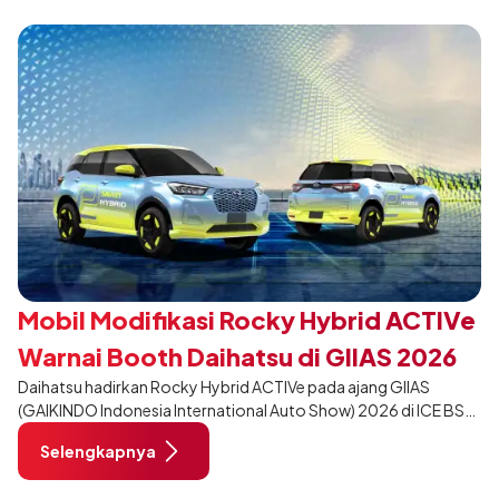
menjadi ciri khas Terios.
Mobil Modifikasi Rocky Hybrid ACTIVe
Warnai Booth Daihatsu di GIIAS 2026
Daihatsu hadirkan Rocky Hybrid ACTIVe pada ajang GIIAS
(GAIKINDO Indonesia International Auto Show) 2026 di ICE BSD
City, Tangerang. Terdapat 2 unit Rocky Hybrid yang
Selengkapnya
dimodifikasi untuk menghadirkan sarana inspirasi bagi
pengunjung mendukung gaya hidup yang aktif.