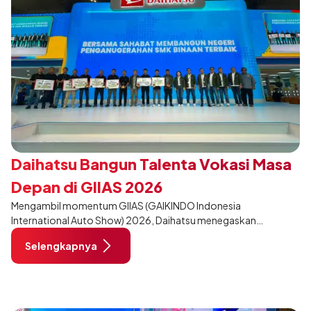
Daihatsu Bangun Talenta Vokasi Masa
Depan di GIIAS 2026
Mengambil momentum GIIAS (GAIKINDO Indonesia
International Auto Show) 2026, Daihatsu menegaskan
komitmennya dalam meningkatkan kualitas SDM (Sumber Daya
Selengkapnya
Manusia) melalui pendidikan vokasi bertema “Bersama Sahabat
Membangun Negeri”. Komitmen ini diwujudkan melalui ajang
penganugerahan SMK Binaan Terbaik yang berlokasi di Booth
Daihatsu di Hall 7B pada 5 Agustus 2026.