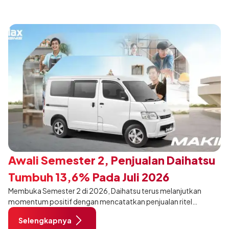
Awali Semester 2, Penjualan Daihatsu
Tumbuh 13,6% Pada Juli 2026
Membuka Semester 2 di 2026, Daihatsu terus melanjutkan
momentum positif dengan mencatatkan penjualan ritel
sebanyak 12.750 unit pada Juli 2026. Capaian tersebut tumbuh
Selengkapnya
13,6% dibandingkan periode yang sama tahun lalu sebanyak