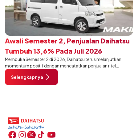
Awali Semester 2, Penjualan Daihatsu
Tumbuh 13,6% Pada Juli 2026
Membuka Semester 2 di 2026, Daihatsu terus melanjutkan
momentum positif dengan mencatatkan penjualan ritel
sebanyak 12.750 unit pada Juli 2026. Capaian tersebut tumbuh
Selengkapnya
13,6% dibandingkan periode yang sama tahun lalu sebanyak
11.220 unit, dan tetap stabil dibandingkan bulan Juni 2026 lalu.