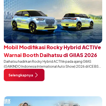
Mobil Modifikasi Rocky Hybrid ACTIVe
Warnai Booth Daihatsu di GIIAS 2026
Daihatsu hadirkan Rocky Hybrid ACTIVe pada ajang GIIAS
(GAIKINDO Indonesia International Auto Show) 2026 di ICE BSD
City, Tangerang. Terdapat 2 unit Rocky Hybrid yang
Selengkapnya
dimodifikasi untuk menghadirkan sarana inspirasi bagi
pengunjung mendukung gaya hidup yang aktif.