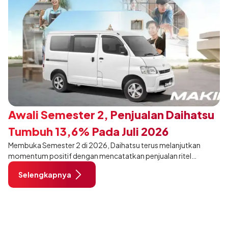
Awali Semester 2, Penjualan Daihatsu
Tumbuh 13,6% Pada Juli 2026
Membuka Semester 2 di 2026, Daihatsu terus melanjutkan
momentum positif dengan mencatatkan penjualan ritel
sebanyak 12.750 unit pada Juli 2026. Capaian tersebut tumbuh
Selengkapnya
13,6% dibandingkan periode yang sama tahun lalu sebanyak
11.220 unit, dan tetap stabil dibandingkan bulan Juni 2026 lalu.