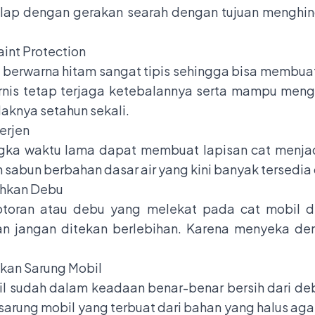
p dengan gerakan searah dengan tujuan menghindar
aint Protection
l berwarna hitam sangat tipis sehingga bisa membuat
ernis tetap terjaga ketebalannya serta mampu meng
daknya setahun sekali.
erjen
angka waktu lama dapat membuat lapisan cat menjad
abun berbahan dasar air yang kini banyak tersedia 
ihkan Debu
otoran atau debu yang melekat pada cat mobil
an jangan ditekan berlebihan. Karena menyeka de
akan Sarung Mobil
obil sudah dalam keadaan benar-benar bersih dari d
 sarung mobil yang terbuat dari bahan yang halus ag