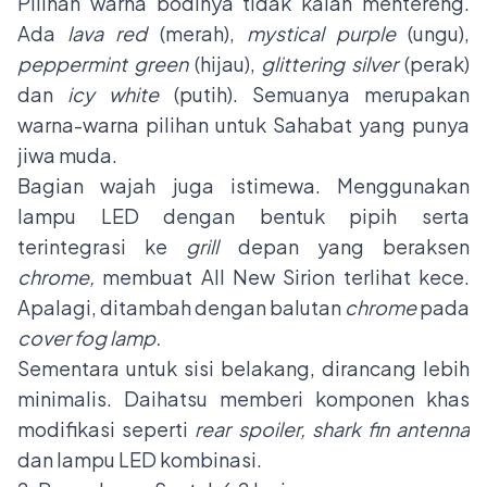
Pilihan warna bodinya tidak kalah mentereng.
Ada
lava red
(merah),
mystical purple
(ungu),
peppermint green
(hijau),
glittering silver
(perak)
dan
icy white
(putih). Semuanya merupakan
warna-warna pilihan untuk Sahabat yang punya
jiwa muda.
Bagian wajah juga istimewa. Menggunakan
lampu LED dengan bentuk pipih serta
terintegrasi ke
grill
depan yang beraksen
chrome,
membuat All New Sirion terlihat kece.
Apalagi, ditambah dengan balutan
chrome
pada
cover fog lamp.
Sementara untuk sisi belakang, dirancang lebih
minimalis. Daihatsu memberi komponen khas
modifikasi seperti
rear spoiler, shark fin antenna
dan lampu LED kombinasi.