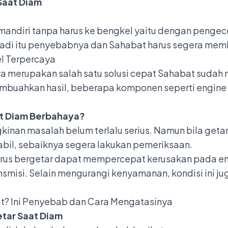
Saat Diam
andiri tanpa harus ke bengkel yaitu dengan pengecek
a jadi itu penyebabnya dan Sahabat harus segera me
l Terpercaya
a merupakan salah satu solusi cepat Sahabat suda
embuahkan hasil, beberapa komponen seperti engine
at Diam Berbahaya?
kinan masalah belum terlalu serius. Namun bila geta
tabil, sebaiknya segera lakukan pemeriksaan.
rus bergetar dapat mempercepat kerusakan pada en
smisi. Selain mengurangi kenyamanan, kondisi ini j
rat? Ini Penyebab dan Cara Mengatasinya
etar Saat Diam