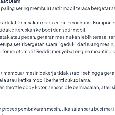
Saat Diam
aling sering membuat setir mobil terasa bergetar sa
m adalah kerusakan pada
engine mounting
. Komponen
dak diteruskan ke bodi dan setir mobil.
retak atau pecah, getaran mesin akan lebih terasa, te
rupa setir bergetar, suara “geduk” dari ruang mesin, 
i forum otomotif Reddit menyebut engine mounting
t membuat mesin bekerja tidak stabil sehingga getara
la atau ketika mobil berhenti cukup lama.
n throttle body kotor, sensor idle bermasalah, atau s
m proses pembakaran mesin. Jika salah satu busi mat