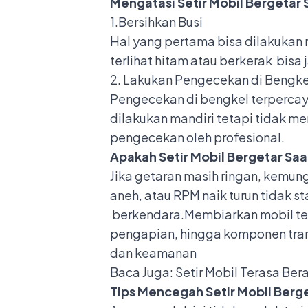
Mengatasi Setir Mobil Bergetar 
1.Bersihkan Busi
Hal yang pertama bisa dilakukan m
terlihat hitam atau berkerak bis
2. Lakukan Pengecekan di Bengke
Pengecekan di
bengkel
terpercay
dilakukan mandiri tetapi tidak m
pengecekan oleh profesional.
Apakah Setir Mobil Bergetar Sa
Jika getaran masih ringan, kemung
aneh, atau RPM naik turun tidak s
berkendara.Membiarkan mobil te
pengapian, hingga komponen tran
dan keamanan
Baca Juga:
Setir Mobil Terasa Be
Tips Mencegah Setir Mobil Berg