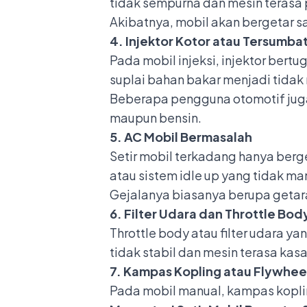
tidak sempurna dan mesin terasa 
Akibatnya, mobil akan bergetar sa
4. Injektor Kotor atau Tersumba
Pada mobil injeksi, injektor bert
suplai bahan bakar menjadi tidak
Beberapa pengguna otomotif juga
maupun bensin.
5. AC Mobil Bermasalah
Setir mobil terkadang hanya berge
atau sistem idle up yang tidak 
Gejalanya biasanya berupa getara
6. Filter Udara dan Throttle Bod
Throttle body atau filter udara y
tidak stabil dan mesin terasa kasar
7. Kampas Kopling atau Flywhee
Pada mobil manual, kampas koplin