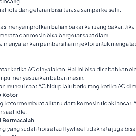
pincang.
at idle dan getaran bisa terasa sampai ke setir.
t
ugas menyemprotkan bahan bakar ke ruang bakar. Jika 
 merata dan mesin bisa bergetar saat diam.
 menyarankan pembersihan injektor untuk mengatasi 
tar ketika AC dinyalakan. Hal ini bisa disebabkan o
mampu menyesuaikan beban mesin.
n muncul saat AC hidup lalu berkurang ketika AC dim
y Kotor
ang kotor membuat aliran udara ke mesin tidak lanca
 saat idle.
l Bermasalah
g yang sudah tipis atau flywheel tidak rata juga bis