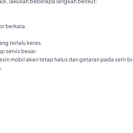
adi, lakukan beberapa langkah berikut:
or berkala.
.
ng terlalu keras.
p servis besar.
in mobil akan tetap halus dan getaran pada setir b
.