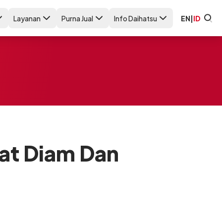
Layanan
Purna Jual
Info Daihatsu
EN
|
ID
aat Diam Dan