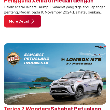
Pengguna Xenia di Medan dengan
Dalam acara Daihatsu Kumpul Sahabat yang digelar di Lapangan
Penghargaan Khusus
Benteng, Medan, pada 10 November 2024, Daihatsu berikan
penghargaan Xetia With Xenia kepada pelanggan di Medan.
More Detail
Terios 7 Wonders Sahabat Petualang