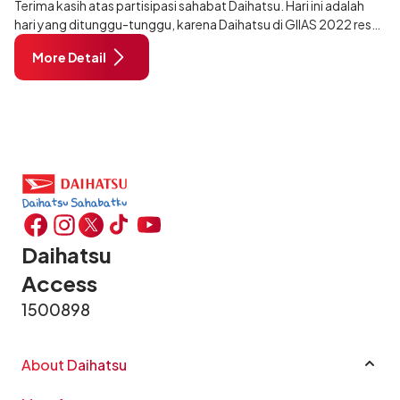
Terima kasih atas partisipasi sahabat Daihatsu. Hari ini adalah
hari yang ditunggu-tunggu, karena Daihatsu di GIIAS 2022 resmi
dibuka. Buat Sahabat yang ingin ikut keseruannya, segera
More Detail
kunjungi booth D
Daihatsu
Access
1500898
About Daihatsu
Company Profile