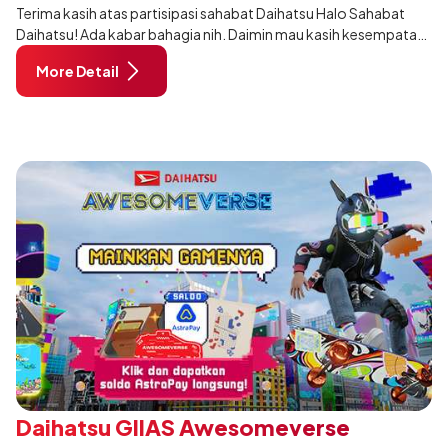
Terima kasih atas partisipasi sahabat Daihatsu Halo Sahabat
Daihatsu! Ada kabar bahagia nih. Daimin mau kasih kesempatan
buat kamu yang sedang ngembangin bisnis UMKM kamu dengan
More Detail
ikutan "Daihatsu Sahab
Daihatsu GIIAS Awesomeverse