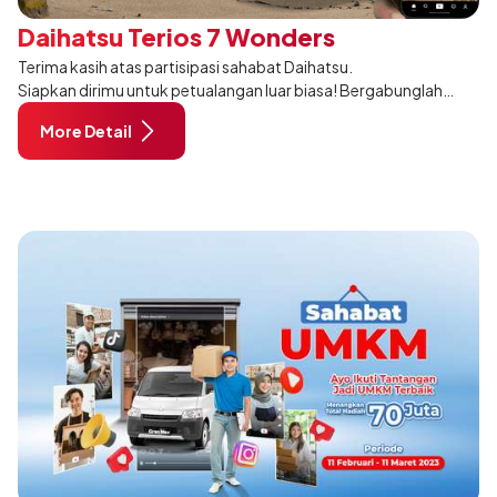
Daihatsu Terios 7 Wonders
Terima kasih atas partisipasi sahabat Daihatsu.
Siapkan dirimu untuk petualangan luar biasa! Bergabunglah
dengan Daihatsu Terios 7 Wonders dan temukan kekuatan
More Detail
tersembunyi dalam dirimu. Ba