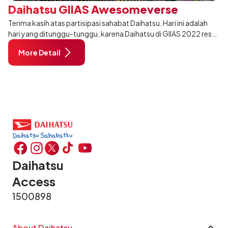
Daihatsu GIIAS Awesomeverse
Terima kasih atas partisipasi sahabat Daihatsu. Hari ini adalah
hari yang ditunggu-tunggu, karena Daihatsu di GIIAS 2022 resmi
dibuka. Buat Sahabat yang ingin ikut keseruannya, segera
More Detail
kunjungi booth D
Daihatsu
Access
1500898
About Daihatsu