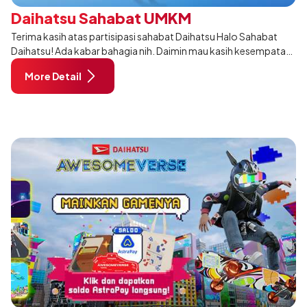
Daihatsu Sahabat UMKM
Terima kasih atas partisipasi sahabat Daihatsu Halo Sahabat
Daihatsu! Ada kabar bahagia nih. Daimin mau kasih kesempatan
buat kamu yang sedang ngembangin bisnis UMKM kamu dengan
More Detail
ikutan "Daihatsu Sahab