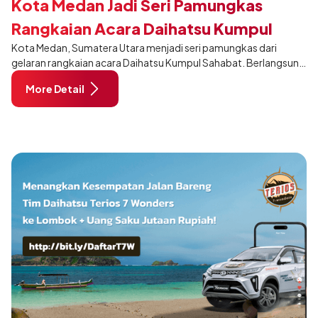
Kota Medan Jadi Seri Pamungkas
Rangkaian Acara Daihatsu Kumpul
Kota Medan, Sumatera Utara menjadi seri pamungkas dari
Sahabat 2024
gelaran rangkaian acara Daihatsu Kumpul Sahabat. Berlangsung
pada 10 November 2024 pukul 06:30–18:00 WIB, di Lapangan
More Detail
Benteng Medan.