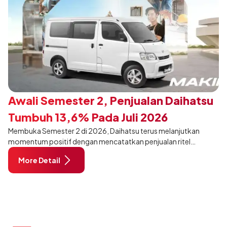
Awali Semester 2, Penjualan Daihatsu
Tumbuh 13,6% Pada Juli 2026
Membuka Semester 2 di 2026, Daihatsu terus melanjutkan
momentum positif dengan mencatatkan penjualan ritel
sebanyak 12.750 unit pada Juli 2026. Capaian tersebut tumbuh
More Detail
13,6% dibandingkan periode yang sama tahun lalu sebanyak
11.220 unit, dan tetap stabil dibandingkan bulan Juni 2026 lalu.