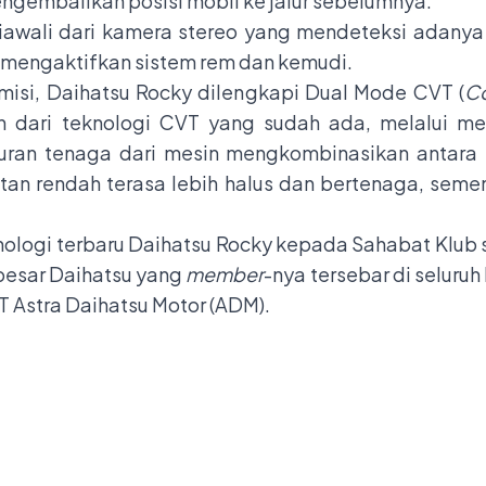
engembalikan posisi mobil ke jalur sebelumnya.
A diawali dari kamera stereo yang mendeteksi adanya 
 mengaktifkan sistem rem dan kemudi.
misi, Daihatsu Rocky dilengkapi Dual Mode CVT (
Co
dari teknologi CVT yang sudah ada, melalui m
luran tenaga dari mesin mengkombinasikan antara
n rendah terasa lebih halus dan bertenaga, semen
ologi terbaru Daihatsu Rocky kepada Sahabat Klub 
besar Daihatsu yang
member
-nya tersebar di seluruh
T Astra Daihatsu Motor (ADM).