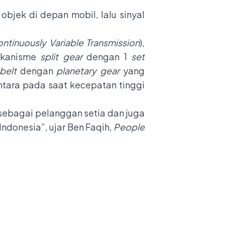
objek di depan mobil, lalu sinyal
ntinuously Variable Transmission
),
ekanisme
split gear
dengan 1
set
belt
dengan
planetary gear
yang
tara pada saat kecepatan tinggi
sebagai pelanggan setia dan juga
 Indonesia”, ujar Ben Faqih,
People