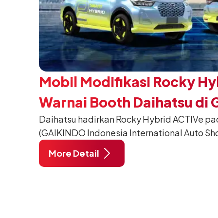
Mobil Modifikasi Rocky Hy
Warnai Booth Daihatsu di 
Daihatsu hadirkan Rocky Hybrid ACTIVe pa
(GAIKINDO Indonesia International Auto Sho
Tangerang. Terdapat 2 unit Rocky Hybrid y
More Detail
menghadirkan sarana inspirasi bagi peng
hidup yang aktif.