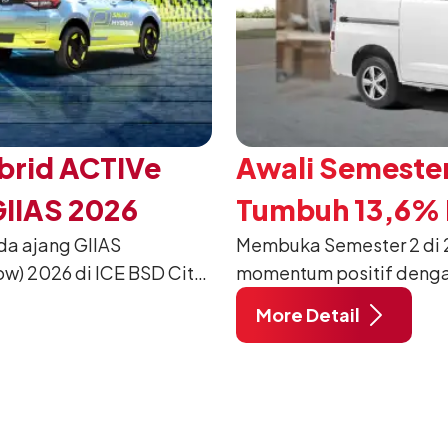
brid ACTIVe
Awali Semester
GIIAS 2026
Tumbuh 13,6% P
da ajang GIIAS
Membuka Semester 2 di 2
w) 2026 di ICE BSD City,
momentum positif denga
ang dimodifikasi untuk
12.750 unit pada Juli 20
More Detail
unjung mendukung gaya
dibandingkan periode yan
dan tetap stabil dibandin