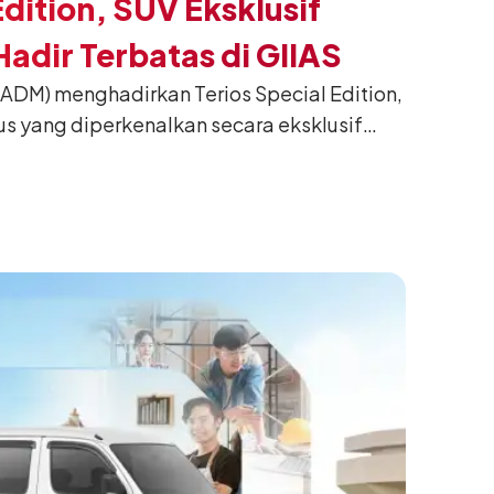
Edition, SUV Eksklusif
adir Terbatas di GIIAS
(ADM) menghadirkan Terios Special Edition,
us yang diperkenalkan secara eksklusif
nesia International Auto Show (GIIAS) 2026
ng. Dikembangkan dari varian Terios 1.5 X
an sentuhan desain yang lebih sporty dan
n yang ingin tampil berbeda, tanpa
h yang telah menjadi ciri khas Terios.