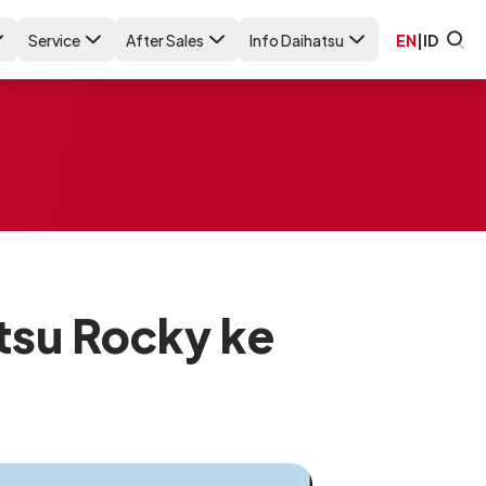
Service
After Sales
Info Daihatsu
EN
|
ID
tsu Rocky ke