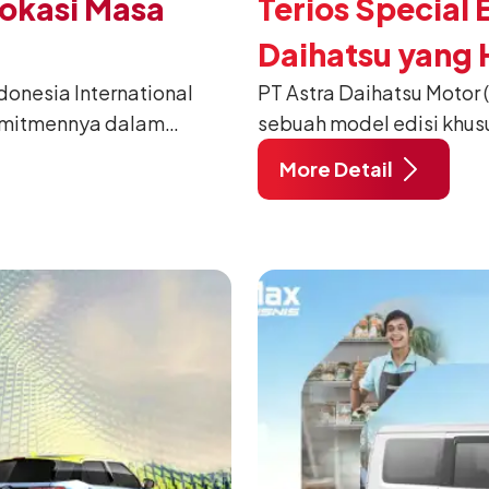
Vokasi Masa
Terios Special 
Daihatsu yang H
nesia International
PT Astra Daihatsu Motor 
2026
omitmennya dalam
sebuah model edisi khus
anusia) melalui
pada ajang Gaikindo Indo
More Detail
habat Membangun
di ICE BSD City, Tangera
 ajang penganugerahan
A/T, model ini menawark
 Daihatsu di Hall 7B
eksklusif bagi pelangga
mengubah karakter tanggu