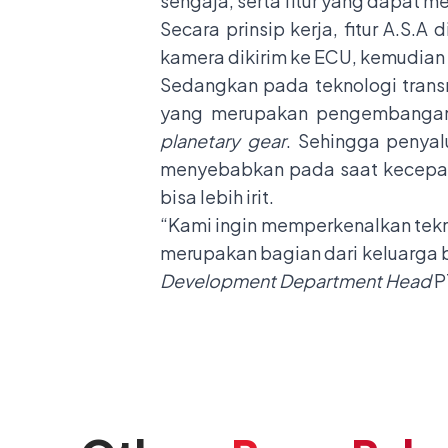
sengaja, serta fitur yang dapat m
Secara prinsip kerja, fitur A.S.
kamera dikirim ke ECU, kemudian
Sedangkan pada teknologi trans
yang merupakan pengembangan 
planetary gear
. Sehingga penya
menyebabkan pada saat kecepata
bisa lebih irit.
“Kami ingin memperkenalkan tekn
merupakan bagian dari keluarga 
Development Department Head
P