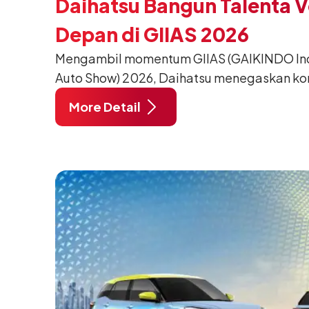
Daihatsu Bangun Talenta 
Depan di GIIAS 2026
Mengambil momentum GIIAS (GAIKINDO Indo
Auto Show) 2026, Daihatsu menegaskan k
meningkatkan kualitas SDM (Sumber Daya M
More Detail
pendidikan vokasi bertema “Bersama Sa
Negeri”. Komitmen ini diwujudkan melalui
SMK Binaan Terbaik yang berlokasi di Booth
pada 5 Agustus 2026.