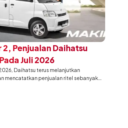
 2, Penjualan Daihatsu
ada Juli 2026
026, Daihatsu terus melanjutkan
n mencatatkan penjualan ritel sebanyak
26. Capaian tersebut tumbuh 13,6%
g sama tahun lalu sebanyak 11.220 unit,
gkan bulan Juni 2026 lalu.