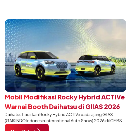
dari varian Terios 1.5 X A/T, model ini menawarkan sentuhan
desain yang lebih sporty dan eksklusif bagi pelanggan yang ingin
tampil berbeda, tanpa mengubah karakter tangguh yang telah
menjadi ciri khas Terios.
Mobil Modifikasi Rocky Hybrid ACTIVe
Warnai Booth Daihatsu di GIIAS 2026
Daihatsu hadirkan Rocky Hybrid ACTIVe pada ajang GIIAS
(GAIKINDO Indonesia International Auto Show) 2026 di ICE BSD
City, Tangerang. Terdapat 2 unit Rocky Hybrid yang