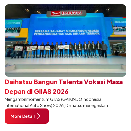
Daihatsu Bangun Talenta Vokasi Masa
Depan di GIIAS 2026
Mengambil momentum GIIAS (GAIKINDO Indonesia
International Auto Show) 2026, Daihatsu menegaskan
komitmennya dalam meningkatkan kualitas SDM (Sumber Daya
More Detail
Manusia) melalui pendidikan vokasi bertema “Bersama Sahabat
Membangun Negeri”. Komitmen ini diwujudkan melalui ajang
penganugerahan SMK Binaan Terbaik yang berlokasi di Booth