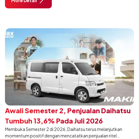
More Detail
dimodifikasi untuk menghadirkan sarana inspirasi bagi
pengunjung mendukung gaya hidup yang aktif.
Awali Semester 2, Penjualan Daihatsu
Tumbuh 13,6% Pada Juli 2026
Membuka Semester 2 di 2026, Daihatsu terus melanjutkan
momentum positif dengan mencatatkan penjualan ritel