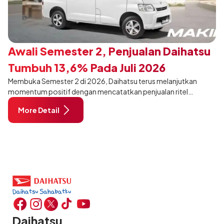
Awali Semester 2, Penjualan Daihatsu
Tumbuh 13,6% Pada Juli 2026
Membuka Semester 2 di 2026, Daihatsu terus melanjutkan
momentum positif dengan mencatatkan penjualan ritel
sebanyak 12.750 unit pada Juli 2026. Capaian tersebut tumbuh
More Detail
13,6% dibandingkan periode yang sama tahun lalu sebanyak
11.220 unit, dan tetap stabil dibandingkan bulan Juni 2026 lalu.
Daihatsu