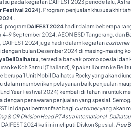
atsu pada kegiatan DAIFEST 2023 periode lalu, Ast
 Festival 2024)
. Program penjualan khusus akhir ta
 2024.
24, program
DAIFEST 2024
hadir dalam beberapa ran
da 4-9 September 2024, AEON BSD Tangerang, dan B
, DAIFEST
2024 juga hadir dalam kegiatan
customer 
i dengan bulan Desember 2024 di masing-masing ko
yaBeliDaihatsu
, tersedia banyak promo spesial d
buran ke Koh Samui (Thailand), 9 paket liburan ke Bel
ze berupa 1 Unit Mobil Daihatsu Rocky yang akan diun
su dalam memberikan pelayanan baik penjualan maup
End Year Festival 2024) kembali di tahun ini untuk
nya dengan penawaran penjualan yang spesial. Semo
ST ini dapat bermanfaat bagi
customer
yang akan m
ng & CR Division Head PT Astra International-Daihatsu
AIFEST 2024 kali ini meliputi Diskon Spesial,
Free
B