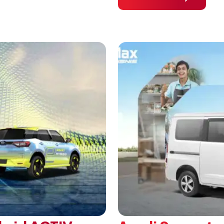
habat Membangun
di ICE BSD City, Tangera
 ajang penganugerahan
A/T, model ini menawark
 Daihatsu di Hall 7B
eksklusif bagi pelangga
mengubah karakter tanggu