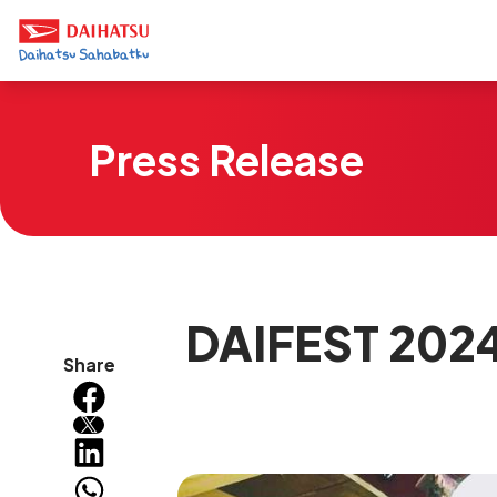
Press Release
DAIFEST 202
Share