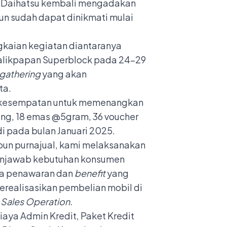
ra Daihatsu kembali mengadakan
hun sudah dapat dinikmati mulai
gkaian kegiatan diantaranya
alikpapan Superblock pada 24-29
gathering
yang akan
ta.
an kesempatan untuk memenangkan
itung, 18 emas @5gram, 36 voucher
di pada bulan Januari 2025.
un purnajual, kami melaksanakan
 menjawab kebutuhan konsumen
ga penawaran dan
benefit
yang
erealisasikan pembelian mobil di
 Sales Operation.
iaya Admin Kredit, Paket Kredit