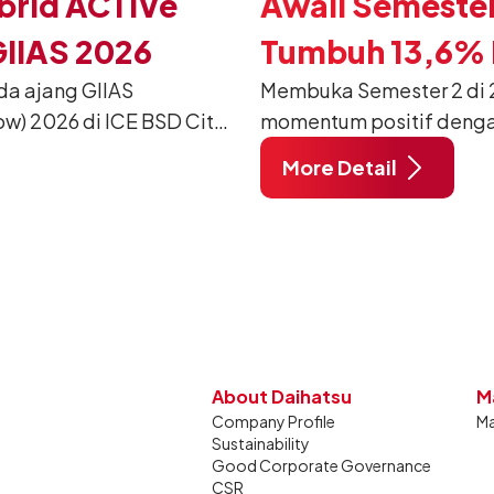
brid ACTIVe
Awali Semester
GIIAS 2026
Tumbuh 13,6% P
da ajang GIIAS
Membuka Semester 2 di 2
w) 2026 di ICE BSD City,
momentum positif denga
ang dimodifikasi untuk
12.750 unit pada Juli 20
More Detail
unjung mendukung gaya
dibandingkan periode yan
dan tetap stabil dibandin
About Daihatsu
M
Company Profile
Ma
Sustainability
Good Corporate Governance
CSR