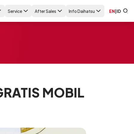
Service
After Sales
Info Daihatsu
EN
|
ID
GRATIS MOBIL