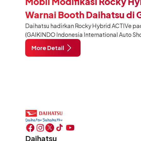
Mobil Modifikasi Rocky Hy
Warnai Booth Daihatsu di 
Daihatsu hadirkan Rocky Hybrid ACTIVe pa
(GAIKINDO Indonesia International Auto Sho
Tangerang. Terdapat 2 unit Rocky Hybrid y
More Detail
menghadirkan sarana inspirasi bagi peng
hidup yang aktif.
Daihatsu