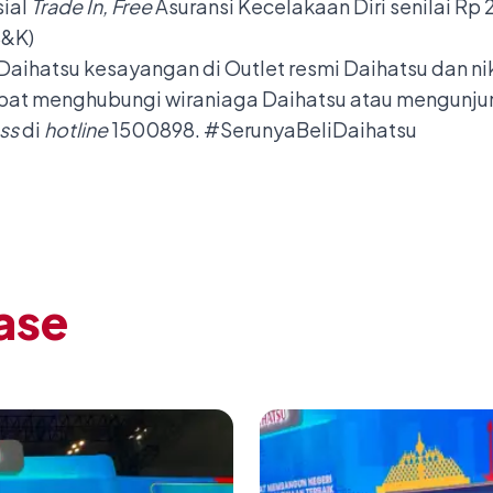
sial
Trade In, Free
Asuransi Kecelakaan Diri senilai Rp 2
S&K)
Daihatsu kesayangan di Outlet resmi Daihatsu dan n
apat menghubungi wiraniaga Daihatsu atau mengunjung
ss
di
hotline
1500898.
#SerunyaBeliDaihatsu
ase