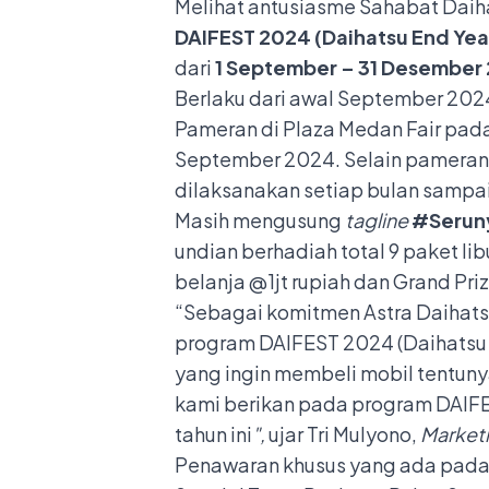
Melihat antusiasme Sahabat Daih
DAIFEST 2024 (Daihatsu End Year
dari
1 September – 31 Desember
Berlaku dari awal September 20
Pameran di Plaza Medan Fair pa
September 2024. Selain pameran
dilaksanakan setiap bulan sampa
Masih mengusung
tagline
#Serun
undian berhadiah total 9 paket li
belanja @1jt rupiah dan Grand Pri
“Sebagai komitmen Astra Daihat
program DAIFEST 2024 (Daihatsu 
yang ingin membeli mobil tentu
kami berikan pada program DAIFE
tahun ini
",
ujar Tri Mulyono,
Marketi
Penawaran khusus yang ada pada D