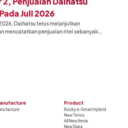
 2, Penjualan Daihatsu
ada Juli 2026
026, Daihatsu terus melanjutkan
n mencatatkan penjualan ritel sebanyak
26. Capaian tersebut tumbuh 13,6%
g sama tahun lalu sebanyak 11.220 unit,
gkan bulan Juni 2026 lalu.
anufacture
Product
nufacture
Rocky e-Smart Hybrid
New Terios
All New Xenia
New Sigra