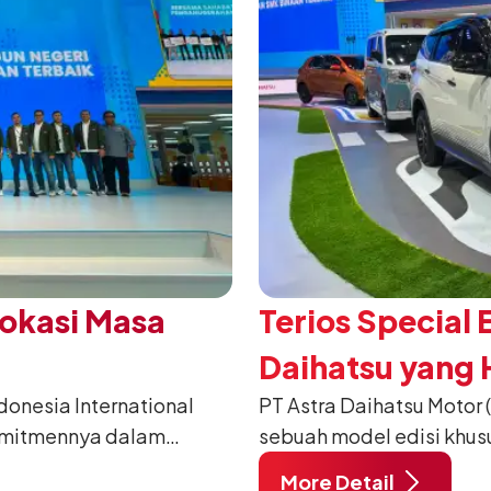
Vokasi Masa
Terios Special 
Daihatsu yang H
nesia International
PT Astra Daihatsu Motor 
2026
omitmennya dalam
sebuah model edisi khus
anusia) melalui
pada ajang Gaikindo Indo
More Detail