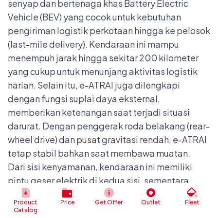
senyap dan bertenaga khas Battery Electric
Vehicle (BEV) yang cocok untuk kebutuhan
pengiriman logistik perkotaan hingga ke pelosok
(last-mile delivery). Kendaraan ini mampu
menempuh jarak hingga sekitar 200 kilometer
yang cukup untuk menunjang aktivitas logistik
harian. Selain itu, e-ATRAI juga dilengkapi
dengan fungsi suplai daya eksternal,
memberikan ketenangan saat terjadi situasi
darurat. Dengan penggerak roda belakang (rear-
wheel drive) dan pusat gravitasi rendah, e-ATRAI
tetap stabil bahkan saat membawa muatan.
Dari sisi kenyamanan, kendaraan ini memiliki
pintu geser elektrik di kedua sisi, sementara
desain interior dan eksteriornya menonjolkan
Product
Price
Get Offer
Outlet
Fleet
kualitas tinggi dengan sentuhan gaya elegan
Catalog