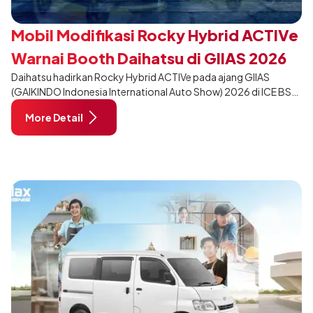
Mobil Modifikasi Rocky Hybrid ACTIVe
Warnai Booth Daihatsu di GIIAS 2026
Daihatsu hadirkan Rocky Hybrid ACTIVe pada ajang GIIAS
(GAIKINDO Indonesia International Auto Show) 2026 di ICE BSD
City, Tangerang. Terdapat 2 unit Rocky Hybrid yang
More Detail
dimodifikasi untuk menghadirkan sarana inspirasi bagi
pengunjung mendukung gaya hidup yang aktif.