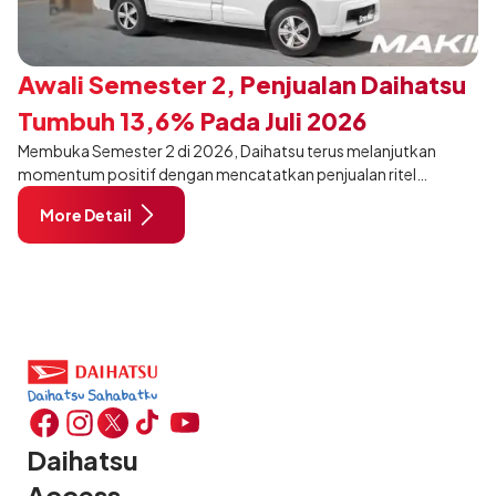
Awali Semester 2, Penjualan Daihatsu
Tumbuh 13,6% Pada Juli 2026
Membuka Semester 2 di 2026, Daihatsu terus melanjutkan
momentum positif dengan mencatatkan penjualan ritel
sebanyak 12.750 unit pada Juli 2026. Capaian tersebut tumbuh
More Detail
13,6% dibandingkan periode yang sama tahun lalu sebanyak
11.220 unit, dan tetap stabil dibandingkan bulan Juni 2026 lalu.
Daihatsu
Access