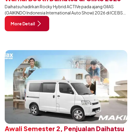
Daihatsu hadirkan Rocky Hybrid ACTIVe pada ajang GIIAS
(GAIKINDO Indonesia International Auto Show) 2026 di ICE BSD
City, Tangerang. Terdapat 2 unit Rocky Hybrid yang
More Detail
dimodifikasi untuk menghadirkan sarana inspirasi bagi
pengunjung mendukung gaya hidup yang aktif.
Awali Semester 2, Penjualan Daihatsu