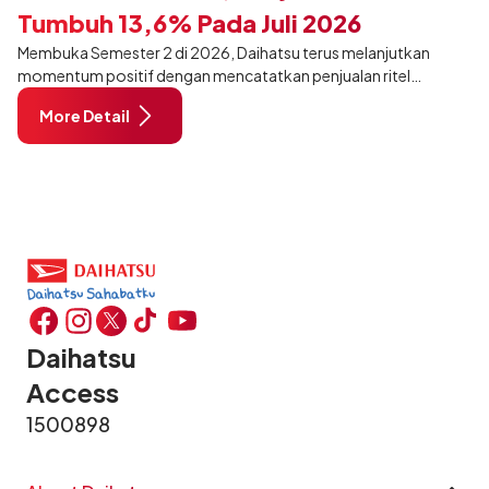
Tumbuh 13,6% Pada Juli 2026
Membuka Semester 2 di 2026, Daihatsu terus melanjutkan
momentum positif dengan mencatatkan penjualan ritel
sebanyak 12.750 unit pada Juli 2026. Capaian tersebut tumbuh
More Detail
13,6% dibandingkan periode yang sama tahun lalu sebanyak
11.220 unit, dan tetap stabil dibandingkan bulan Juni 2026 lalu.
Daihatsu
Access
1500898