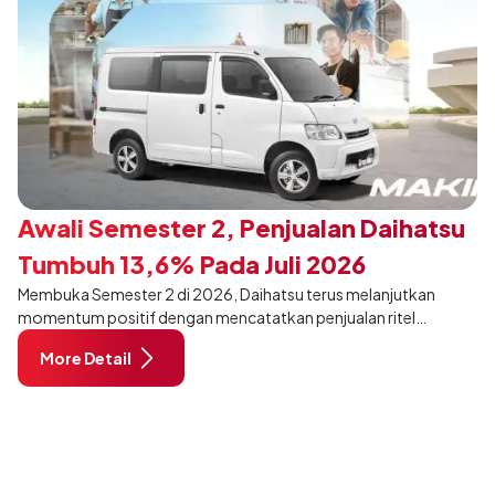
Awali Semester 2, Penjualan Daihatsu
Tumbuh 13,6% Pada Juli 2026
Membuka Semester 2 di 2026, Daihatsu terus melanjutkan
momentum positif dengan mencatatkan penjualan ritel
sebanyak 12.750 unit pada Juli 2026. Capaian tersebut tumbuh
More Detail
13,6% dibandingkan periode yang sama tahun lalu sebanyak
11.220 unit, dan tetap stabil dibandingkan bulan Juni 2026 lalu.