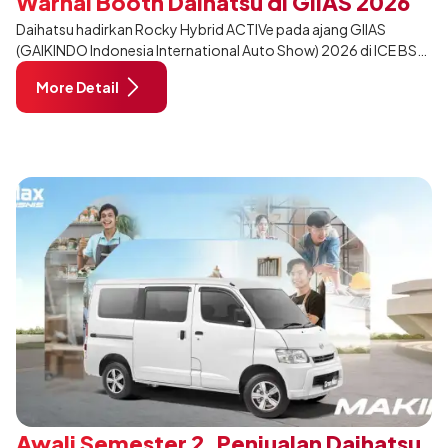
Warnai Booth Daihatsu di GIIAS 2026
Daihatsu hadirkan Rocky Hybrid ACTIVe pada ajang GIIAS
(GAIKINDO Indonesia International Auto Show) 2026 di ICE BSD
City, Tangerang. Terdapat 2 unit Rocky Hybrid yang
More Detail
dimodifikasi untuk menghadirkan sarana inspirasi bagi
pengunjung mendukung gaya hidup yang aktif.
Awali Semester 2, Penjualan Daihatsu