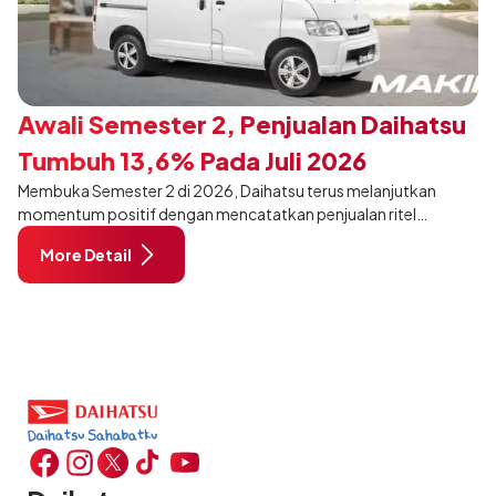
Awali Semester 2, Penjualan Daihatsu
Tumbuh 13,6% Pada Juli 2026
Membuka Semester 2 di 2026, Daihatsu terus melanjutkan
momentum positif dengan mencatatkan penjualan ritel
sebanyak 12.750 unit pada Juli 2026. Capaian tersebut tumbuh
More Detail
13,6% dibandingkan periode yang sama tahun lalu sebanyak
11.220 unit, dan tetap stabil dibandingkan bulan Juni 2026 lalu.