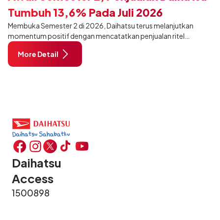
Tumbuh 13,6% Pada Juli 2026
Membuka Semester 2 di 2026, Daihatsu terus melanjutkan
momentum positif dengan mencatatkan penjualan ritel
sebanyak 12.750 unit pada Juli 2026. Capaian tersebut tumbuh
More Detail
13,6% dibandingkan periode yang sama tahun lalu sebanyak
11.220 unit, dan tetap stabil dibandingkan bulan Juni 2026 lalu.
Daihatsu
Access
1500898