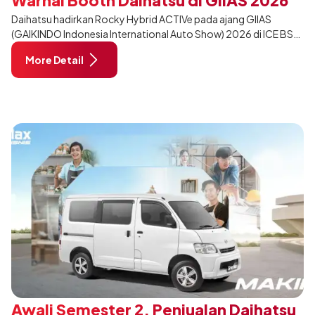
Daihatsu hadirkan Rocky Hybrid ACTIVe pada ajang GIIAS
(GAIKINDO Indonesia International Auto Show) 2026 di ICE BSD
City, Tangerang. Terdapat 2 unit Rocky Hybrid yang
More Detail
dimodifikasi untuk menghadirkan sarana inspirasi bagi
pengunjung mendukung gaya hidup yang aktif.
Awali Semester 2, Penjualan Daihatsu