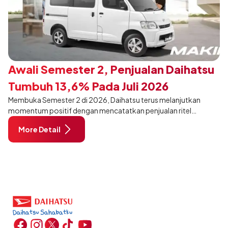
Awali Semester 2, Penjualan Daihatsu
Tumbuh 13,6% Pada Juli 2026
Membuka Semester 2 di 2026, Daihatsu terus melanjutkan
momentum positif dengan mencatatkan penjualan ritel
sebanyak 12.750 unit pada Juli 2026. Capaian tersebut tumbuh
More Detail
13,6% dibandingkan periode yang sama tahun lalu sebanyak
11.220 unit, dan tetap stabil dibandingkan bulan Juni 2026 lalu.