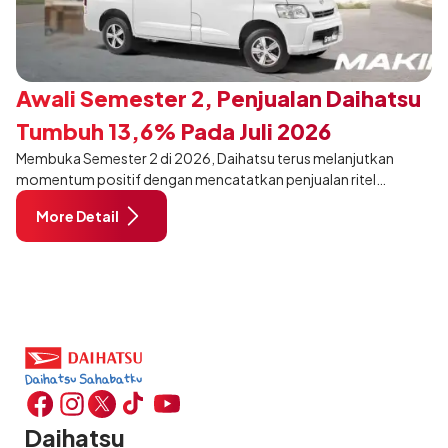
Awali Semester 2, Penjualan Daihatsu
Tumbuh 13,6% Pada Juli 2026
Membuka Semester 2 di 2026, Daihatsu terus melanjutkan
momentum positif dengan mencatatkan penjualan ritel
sebanyak 12.750 unit pada Juli 2026. Capaian tersebut tumbuh
More Detail
13,6% dibandingkan periode yang sama tahun lalu sebanyak
11.220 unit, dan tetap stabil dibandingkan bulan Juni 2026 lalu.
Daihatsu