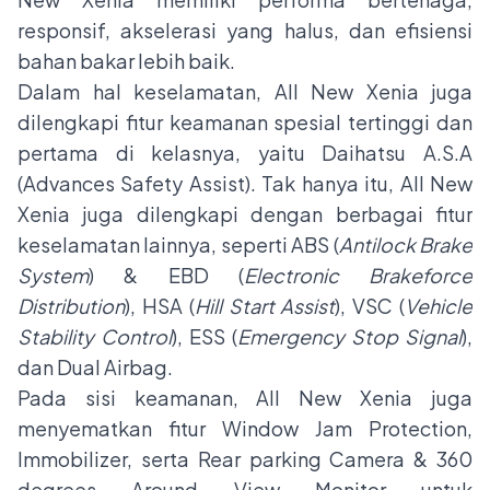
responsif, akselerasi yang halus, dan efisiensi
bahan bakar lebih baik.
Dalam hal keselamatan, All New Xenia juga
dilengkapi fitur keamanan spesial tertinggi dan
pertama di kelasnya, yaitu Daihatsu A.S.A
(Advances Safety Assist). Tak hanya itu, All New
Xenia juga dilengkapi dengan berbagai fitur
keselamatan lainnya, seperti ABS (
Antilock Brake
System
) & EBD (
Electronic Brakeforce
Distribution
), HSA (
Hill Start Assist
), VSC (
Vehicle
Stability Control
), ESS (
Emergency Stop Signal
),
dan Dual Airbag.
Pada sisi keamanan, All New Xenia juga
menyematkan fitur Window Jam Protection,
Immobilizer, serta Rear parking Camera & 360
degrees Around View Monitor untuk