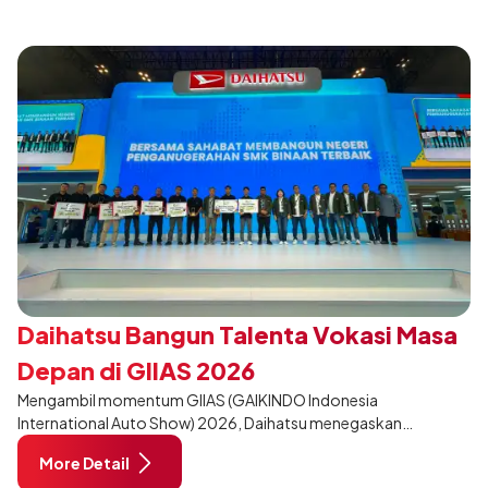
dan relevan bagi keluarga Indonesia.
Daihatsu Bangun Talenta Vokasi Masa
Depan di GIIAS 2026
Mengambil momentum GIIAS (GAIKINDO Indonesia
International Auto Show) 2026, Daihatsu menegaskan
komitmennya dalam meningkatkan kualitas SDM (Sumber Daya
More Detail
Manusia) melalui pendidikan vokasi bertema “Bersama Sahabat