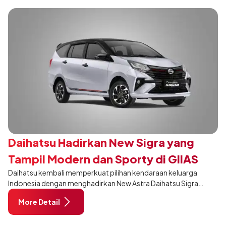
Daihatsu Hadirkan New Sigra yang
Tampil Modern dan Sporty di GIIAS
Daihatsu kembali memperkuat pilihan kendaraan keluarga
2026
Indonesia dengan menghadirkan New Astra Daihatsu Sigra
khusus pada varian 1.2R di ajang GAIKINDO Indonesia
More Detail
International Auto Show (GIIAS) 2026. Membawa penyegaran
pada desain, interior, dan sejumlah fitur, New Sigra hadir untuk
memberikan pengalaman berkendara yang semakin nyaman