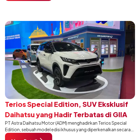
Membangun Negeri”. Komitmen ini diwujudkan melalui ajang
penganugerahan SMK Binaan Terbaik yang berlokasi di Booth
Daihatsu di Hall 7B pada 5 Agustus 2026.
Terios Special Edition, SUV Eksklusif
Daihatsu yang Hadir Terbatas di GIIAS
PT Astra Daihatsu Motor (ADM) menghadirkan Terios Special
2026
Edition, sebuah model edisi khusus yang diperkenalkan secara
eksklusif pada ajang Gaikindo Indonesia International Auto