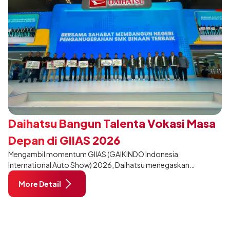
Daihatsu Bangun Talenta Vokasi Masa
Depan di GIIAS 2026
Mengambil momentum GIIAS (GAIKINDO Indonesia
International Auto Show) 2026, Daihatsu menegaskan
komitmennya dalam meningkatkan kualitas SDM (Sumber Daya
More Detail
Manusia) melalui pendidikan vokasi bertema “Bersama Sahabat
Membangun Negeri”. Komitmen ini diwujudkan melalui ajang
penganugerahan SMK Binaan Terbaik yang berlokasi di Booth
Daihatsu di Hall 7B pada 5 Agustus 2026.