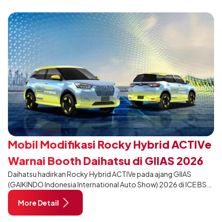
tampil berbeda, tanpa mengubah karakter tangguh yang telah
menjadi ciri khas Terios.
Mobil Modifikasi Rocky Hybrid ACTIVe
Warnai Booth Daihatsu di GIIAS 2026
Daihatsu hadirkan Rocky Hybrid ACTIVe pada ajang GIIAS
(GAIKINDO Indonesia International Auto Show) 2026 di ICE BSD
City, Tangerang. Terdapat 2 unit Rocky Hybrid yang
More Detail
dimodifikasi untuk menghadirkan sarana inspirasi bagi
pengunjung mendukung gaya hidup yang aktif.