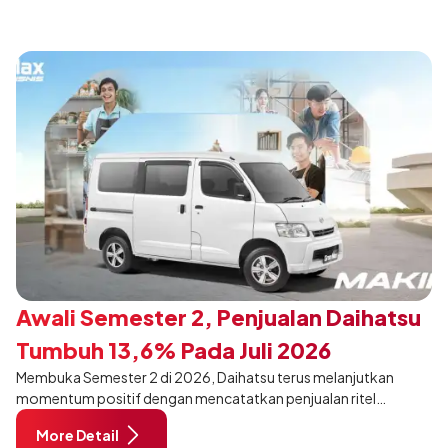
Awali Semester 2, Penjualan Daihatsu
Tumbuh 13,6% Pada Juli 2026
Membuka Semester 2 di 2026, Daihatsu terus melanjutkan
momentum positif dengan mencatatkan penjualan ritel
sebanyak 12.750 unit pada Juli 2026. Capaian tersebut tumbuh
More Detail
13,6% dibandingkan periode yang sama tahun lalu sebanyak