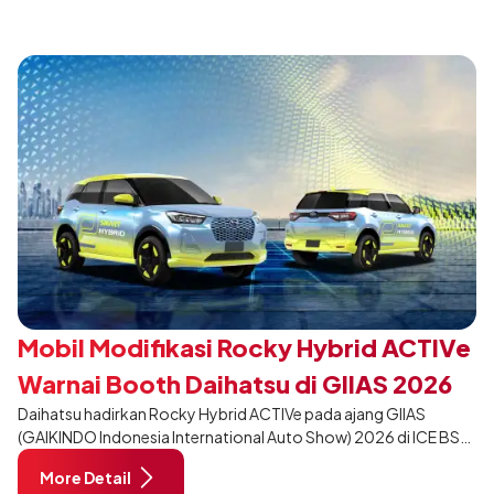
desain yang lebih sporty dan eksklusif bagi pelanggan yang ingin
tampil berbeda, tanpa mengubah karakter tangguh yang telah
menjadi ciri khas Terios.
Mobil Modifikasi Rocky Hybrid ACTIVe
Warnai Booth Daihatsu di GIIAS 2026
Daihatsu hadirkan Rocky Hybrid ACTIVe pada ajang GIIAS
(GAIKINDO Indonesia International Auto Show) 2026 di ICE BSD
City, Tangerang. Terdapat 2 unit Rocky Hybrid yang
More Detail
dimodifikasi untuk menghadirkan sarana inspirasi bagi