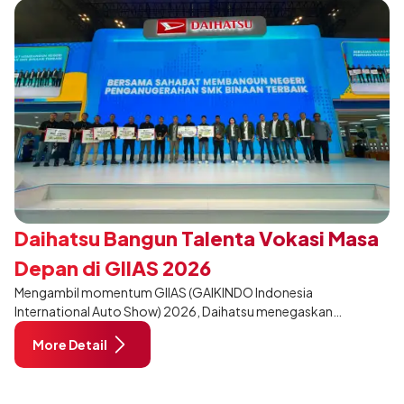
Daihatsu Bangun Talenta Vokasi Masa
Depan di GIIAS 2026
Mengambil momentum GIIAS (GAIKINDO Indonesia
International Auto Show) 2026, Daihatsu menegaskan
komitmennya dalam meningkatkan kualitas SDM (Sumber Daya
More Detail
Manusia) melalui pendidikan vokasi bertema “Bersama Sahabat
Membangun Negeri”. Komitmen ini diwujudkan melalui ajang
penganugerahan SMK Binaan Terbaik yang berlokasi di Booth