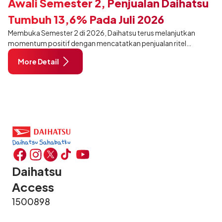
Awali Semester 2, Penjualan Daihatsu
Tumbuh 13,6% Pada Juli 2026
Membuka Semester 2 di 2026, Daihatsu terus melanjutkan
momentum positif dengan mencatatkan penjualan ritel
sebanyak 12.750 unit pada Juli 2026. Capaian tersebut tumbuh
More Detail
13,6% dibandingkan periode yang sama tahun lalu sebanyak
11.220 unit, dan tetap stabil dibandingkan bulan Juni 2026 lalu.
Daihatsu
Access
1500898