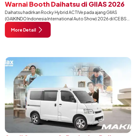
Warnai Booth Daihatsu di GIIAS 2026
Daihatsu hadirkan Rocky Hybrid ACTIVe pada ajang GIIAS
(GAIKINDO Indonesia International Auto Show) 2026 di ICE BSD
City, Tangerang. Terdapat 2 unit Rocky Hybrid yang
More Detail
dimodifikasi untuk menghadirkan sarana inspirasi bagi
pengunjung mendukung gaya hidup yang aktif.