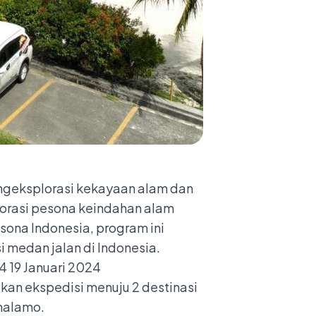
engeksplorasi kekayaan alam dan
lorasi pesona keindahan alam
ona Indonesia, program ini
 medan jalan di Indonesia.
kan ekspedisi menuju 2 destinasi
malamo.