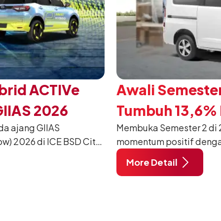
brid ACTIVe
Awali Semester
GIIAS 2026
Tumbuh 13,6% P
da ajang GIIAS
Membuka Semester 2 di 2
w) 2026 di ICE BSD City,
momentum positif denga
ang dimodifikasi untuk
12.750 unit pada Juli 20
More Detail
unjung mendukung gaya
dibandingkan periode yan
dan tetap stabil dibandin