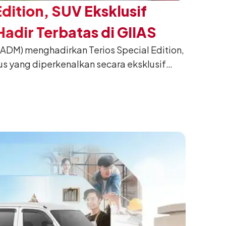
Edition, SUV Eksklusif
adir Terbatas di GIIAS
(ADM) menghadirkan Terios Special Edition,
us yang diperkenalkan secara eksklusif
nesia International Auto Show (GIIAS) 2026
ng. Dikembangkan dari varian Terios 1.5 X
an sentuhan desain yang lebih sporty dan
n yang ingin tampil berbeda, tanpa
h yang telah menjadi ciri khas Terios.