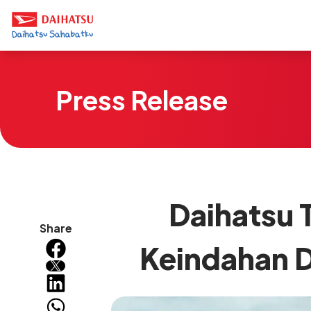
Press Release
Daihatsu 
Share
Keindahan D