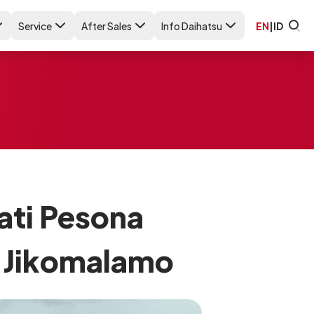
Service
After Sales
Info Daihatsu
EN
|
ID
ati Pesona
i Jikomalamo