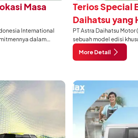
Vokasi Masa
Terios Special 
Daihatsu yang H
nesia International
PT Astra Daihatsu Motor 
2026
omitmennya dalam
sebuah model edisi khus
anusia) melalui
pada ajang Gaikindo Indo
More Detail
habat Membangun
di ICE BSD City, Tangera
 ajang penganugerahan
A/T, model ini menawark
 Daihatsu di Hall 7B
eksklusif bagi pelangga
mengubah karakter tanggu