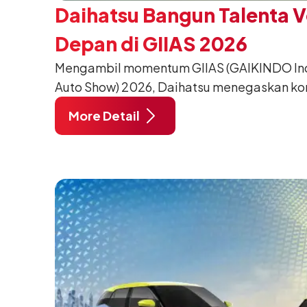
Daihatsu Bangun Talenta 
Depan di GIIAS 2026
Mengambil momentum GIIAS (GAIKINDO Indo
Auto Show) 2026, Daihatsu menegaskan k
meningkatkan kualitas SDM (Sumber Daya M
More Detail
pendidikan vokasi bertema “Bersama Sa
Negeri”. Komitmen ini diwujudkan melalui
SMK Binaan Terbaik yang berlokasi di Booth
pada 5 Agustus 2026.