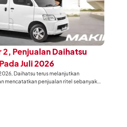
 2, Penjualan Daihatsu
ada Juli 2026
026, Daihatsu terus melanjutkan
n mencatatkan penjualan ritel sebanyak
26. Capaian tersebut tumbuh 13,6%
g sama tahun lalu sebanyak 11.220 unit,
gkan bulan Juni 2026 lalu.