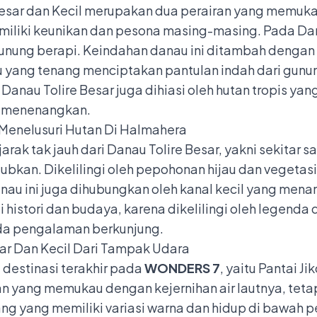
Besar dan Kecil merupakan dua perairan yang memukau
emiliki keunikan dan pesona masing-masing. Pada Da
 gunung berapi. Keindahan danau ini ditambah dengan
yang tenang menciptakan pantulan indah dari gunun
u Tolire Besar juga dihiasi oleh hutan tropis yang 
g menenangkan.
rak tak jauh dari Danau Tolire Besar, yakni sekitar sa
an. Dikelilingi oleh pepohonan hijau dan vegetasi
anau ini juga dihubungkan oleh kanal kecil yang me
i histori dan budaya, karena dikelilingi oleh legenda 
da pengalaman berkunjung.
 destinasi terakhir pada
WONDERS 7
, yaitu Pantai 
yang memukau dengan kejernihan air lautnya, teta
ng yang memiliki variasi warna dan hidup di bawah