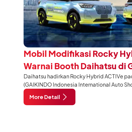
Mobil Modifikasi Rocky Hy
Warnai Booth Daihatsu di 
Daihatsu hadirkan Rocky Hybrid ACTIVe pa
(GAIKINDO Indonesia International Auto Sho
Tangerang. Terdapat 2 unit Rocky Hybrid y
More Detail
menghadirkan sarana inspirasi bagi peng
hidup yang aktif.