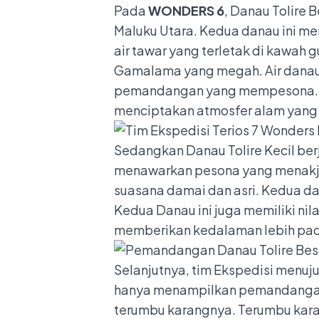
Pada
WONDERS 6
, Danau Tolire 
Maluku Utara. Kedua danau ini m
air tawar yang terletak di kawah
Gamalama yang megah. Air danau 
pemandangan yang mempesona. Dana
menciptakan atmosfer alam yan
Sedangkan Danau Tolire Kecil berja
menawarkan pesona yang menakjubk
suasana damai dan asri. Kedua d
Kedua Danau ini juga memiliki nila
memberikan kedalaman lebih pa
Selanjutnya, tim Ekspedisi menuju
hanya menampilkan pemandangan 
terumbu karangnya. Terumbu kara