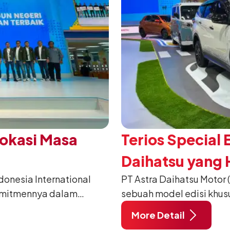
Vokasi Masa
Terios Special 
Daihatsu yang H
nesia International
PT Astra Daihatsu Motor 
2026
omitmennya dalam
sebuah model edisi khus
anusia) melalui
pada ajang Gaikindo Indo
More Detail
habat Membangun
di ICE BSD City, Tangera