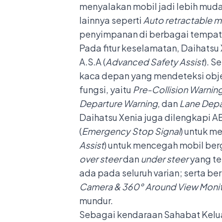
menyalakan mobil jadi lebih mud
lainnya seperti
Auto retractable mi
penyimpanan di berbagai tempat 
Pada fitur keselamatan, Daihatsu 
A.S.A (
Advance
d
Safety Assist
). S
kaca depan yang mendeteksi objek
fungsi, yaitu
Pre-Collision Warnin
Departure Warning
, dan
Lane Depa
Daihatsu Xenia juga dilengkapi AB
(
Emergency Stop Signal
) untuk m
Assist
) untuk mencegah mobil ber
over steer
dan
under steer
yang te
ada pada seluruh varian; serta be
Camera & 360° Around View Moni
mundur.
Sebagai kendaraan Sahabat Keluar