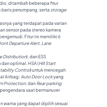
io, ditambah beberapa fitur
a baris penumpang, serta
storage
elasnya yang terdapat pada varian
kan sensor pada stereo kamera
ngemudi. Fitur ini memiliki 6
ront Departure Alert
,
Lane
e Distribution
); dan ESS
dan optimal. HSA (
Hill Start
tability Control
) untuk mencegah
al Airbag;
Auto Door Lock
yang
m Protection
; dan
Rear parking
s pengendara saat bermanuver
n warna yang dapat dipilih sesuai