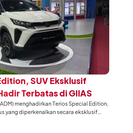
Edition, SUV Eksklusif
adir Terbatas di GIIAS
(ADM) menghadirkan Terios Special Edition,
us yang diperkenalkan secara eksklusif
nesia International Auto Show (GIIAS) 2026
ng. Dikembangkan dari varian Terios 1.5 X