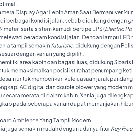
ptimal.
 di berbagai kondisi jalan, sebab didukung dengan
g
 meter, serta sistem kemudi bertipe EPS (
Electric P
melewati beragam kondisi jalan. Dengan lampu LED 
enia tampil semakin
futuristic
, didukung dengan Poli
sesuai dengan varian yang dipilih.
memiliki area kabin dan bagasi luas, didukung 3 baris 
ntuk memaksimalkan posisi istirahat penumpang ket
didesain untuk memberikan keleluasaan jarak pandan
engkapi AC digital dan double blower yang modern 
secara merata di dalam kabin. Xenia juga dilengka
ngkap pada beberapa varian dapat memanjakan hib
nia juga semakin mudah dengan adanya fitur
Key Free