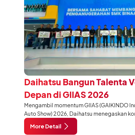
Daihatsu Bangun Talenta 
Depan di GIIAS 2026
Mengambil momentum GIIAS (GAIKINDO Indo
Auto Show) 2026, Daihatsu menegaskan k
meningkatkan kualitas SDM (Sumber Daya M
More Detail
pendidikan vokasi bertema “Bersama Sa