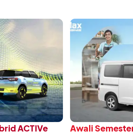
 ajang penganugerahan
A/T, model ini menawark
 Daihatsu di Hall 7B
eksklusif bagi pelangga
mengubah karakter tanggu
brid ACTIVe
Awali Semester