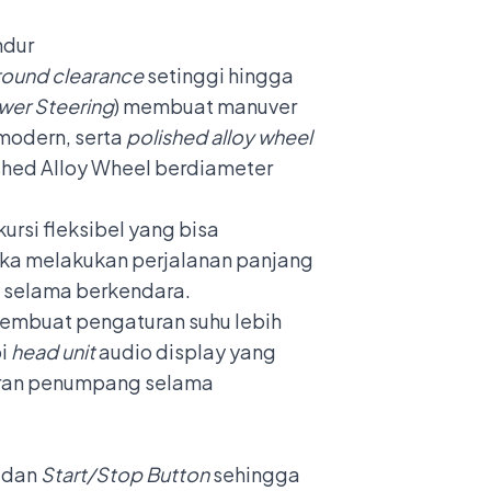
round clearance
setinggi hingga
ower Steering
) membuat manuver
modern, serta
polished alloy wheel
shed Alloy Wheel berdiameter
kursi fleksibel yang bisa
ika melakukan perjalanan panjang
g selama berkendara.
membuat pengaturan suhu lebih
pi
head unit
audio display yang
uran penumpang selama
dan
Start/Stop Button
sehingga