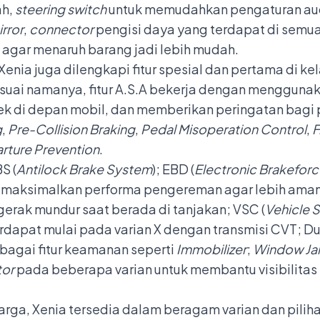
ah,
steering switch
untuk memudahkan pengaturan aud
rror
,
connector
pengisi daya yang terdapat di semu
agar menaruh barang jadi lebih mudah.
Xenia juga dilengkapi fitur spesial dan pertama di k
esuai namanya, fitur A.S.A bekerja dengan mengguna
 di depan mobil, dan memberikan peringatan bagi pe
g
,
Pre-Collision Braking
,
Pedal Misoperation Control
,
F
rture Prevention
.
S (
Antilock Brake System
); EBD (
Electronic Brakeforc
emaksimalkan performa pengereman agar lebih aman 
gerak mundur saat berada di tanjakan; VSC (
Vehicle S
rdapat mulai pada varian X dengan transmisi CVT; Du
rbagai fitur keamanan seperti
Immobilizer
;
Window Ja
tor
pada beberapa varian untuk membantu visibilita
ga, Xenia tersedia dalam beragam varian dan piliha