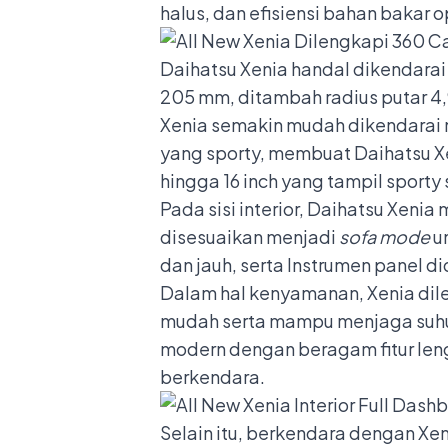
halus, dan efisiensi bahan bakar o
Daihatsu Xenia handal dikendarai
205 mm, ditambah radius putar 4,9
Xenia semakin mudah dikendarai 
yang sporty, membuat Daihatsu X
hingga 16 inch yang tampil sporty 
Pada sisi interior, Daihatsu Xenia 
disesuaikan menjadi
sofa mode
u
dan jauh, serta Instrumen panel 
Dalam hal kenyamanan, Xenia dil
mudah serta mampu menjaga suhu 
modern dengan beragam fitur le
berkendara.
Selain itu, berkendara dengan Xe