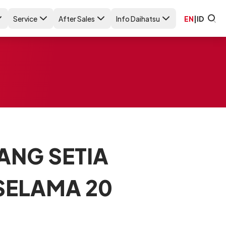
Service
After Sales
Info Daihatsu
EN
|
ID
ANG SETIA
SELAMA 20