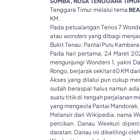
SUMBA, NUSA TENGGARA TIMUR 
Tenggara Timur melalui tema
BEA
KM.
Pada petualangan Terios 7 Wonders
atau
wonders
yang dibagi menjadi
Bukit Tenau; Pantai Puru Kambera
Pada hari pertama, 24 Maret 20
mengunjungi Wonders 1, yakni Da
Rongo, berjarak sekitar 60 KM d
Akses yang dilalui pun cukup men
sudah beraspal halus namun ada
suatu titik di tengah perjalanan m
yang mengeola Pantai Mandorak, s
Melansir dari Wikipedia, nama We
percikan. Danau Weekuri diperc
daratan. Danau ini dikelilingi 