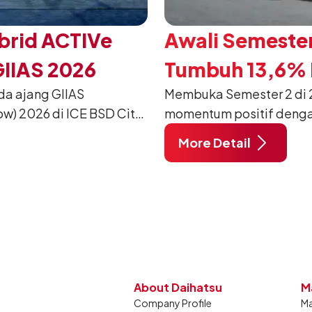
brid ACTIVe
Awali Semester
GIIAS 2026
Tumbuh 13,6% P
da ajang GIIAS
Membuka Semester 2 di 2
w) 2026 di ICE BSD City,
momentum positif denga
ang dimodifikasi untuk
12.750 unit pada Juli 20
More Detail
unjung mendukung gaya
dibandingkan periode yan
dan tetap stabil dibandin
About Daihatsu
M
Company Profile
Ma