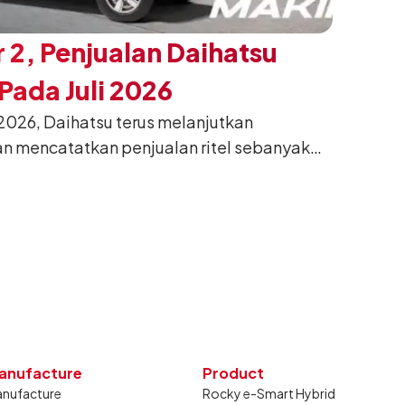
 2, Penjualan Daihatsu
ada Juli 2026
026, Daihatsu terus melanjutkan
n mencatatkan penjualan ritel sebanyak
26. Capaian tersebut tumbuh 13,6%
g sama tahun lalu sebanyak 11.220 unit,
gkan bulan Juni 2026 lalu.
anufacture
Product
nufacture
Rocky e-Smart Hybrid