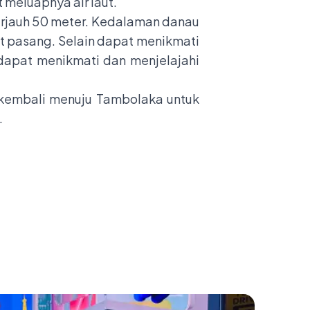
meluapnya air laut.
terjauh 50 meter. Kedalaman danau
ut pasang. Selain dapat menikmati
dapat menikmati dan menjelajahi
a kembali menuju Tambolaka untuk
.