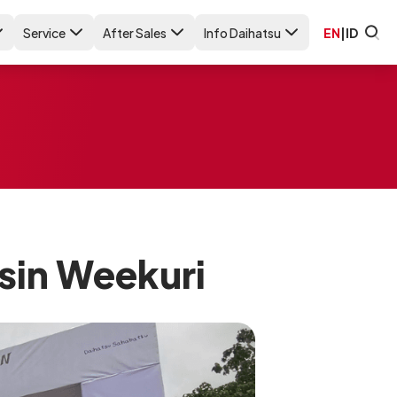
Service
After Sales
Info Daihatsu
EN
|
ID
sin Weekuri