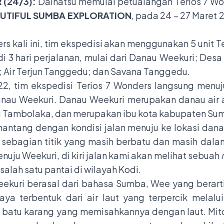
(24/3):
Daihatsu memulai petualangan Terios 7 Wo
UTIFUL SUMBA EXPLORATION
, pada 24 – 27 Maret 
 kali ini, tim ekspedisi akan menggunakan 5 unit Te
 3 hari perjalanan, mulai dari Danau Weekuri; Desa A
; Air Terjun Tanggedu; dan Savana Tanggedu.
22, tim ekspedisi Terios 7 Wonders langsung menu
nau Weekuri. Danau Weekuri merupakan danau air a
ari Tambolaka, dan merupakan ibu kota kabupaten Su
antang dengan kondisi jalan menuju ke lokasi danau
 sebagian titik yang masih berbatu dan masih dala
enuju Weekuri, di kiri jalan kami akan melihat sebuah
alah satu pantai di wilayah Kodi.
ekuri berasal dari bahasa Sumba, Wee yang berarti a
aya terbentuk dari air laut yang terpercik mela
oleh batu karang yang memisahkannya dengan laut. 