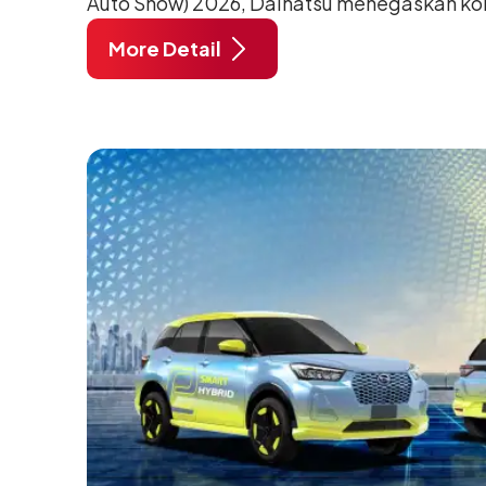
Auto Show) 2026, Daihatsu menegaskan k
meningkatkan kualitas SDM (Sumber Daya M
More Detail
pendidikan vokasi bertema “Bersama Sa
Negeri”. Komitmen ini diwujudkan melalui
SMK Binaan Terbaik yang berlokasi di Booth
pada 5 Agustus 2026.