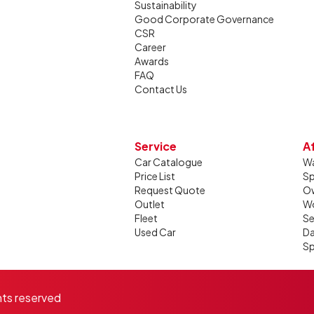
Sustainability
Good Corporate Governance
CSR
Career
Awards
FAQ
Contact Us
Service
A
Car Catalogue
Wa
Price List
Sp
Request Quote
Ow
Outlet
W
Fleet
Se
Used Car
Da
Sp
hts reserved