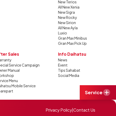
New Terios
All New Xenia
New Sigra
New Rocky
New Sirion
All New Ayla
Luxio
Gran Max Minibus
Gran Max Pick Up
fter Sales
Info Daihatsu
rranty
News
ecial Service Campaign
Event
ner Manual
Tips Sahabat
orkshop
Social Media
rvice Menu
ihatsu Mobile Service
arepart
Service
Privacy Policy
|
Contact Us