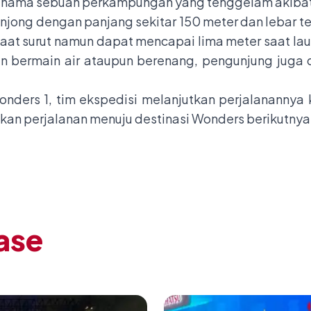
 nama sebuah perkampungan yang tenggelam akibat 
njong dengan panjang sekitar 150 meter dan lebar 
saat surut namun dapat mencapai lima meter saat la
 bermain air ataupun berenang, pengunjung juga 
onders 1, tim ekspedisi melanjutkan perjalananny
tkan perjalanan menuju destinasi Wonders berikutnya
ase