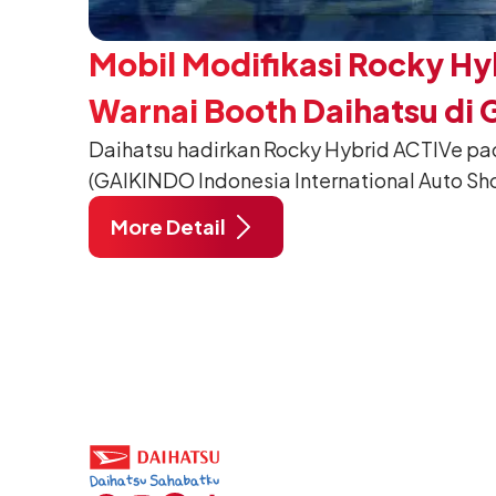
Mobil Modifikasi Rocky Hy
Warnai Booth Daihatsu di 
Daihatsu hadirkan Rocky Hybrid ACTIVe pa
(GAIKINDO Indonesia International Auto Sho
Tangerang. Terdapat 2 unit Rocky Hybrid y
More Detail
menghadirkan sarana inspirasi bagi peng
hidup yang aktif.