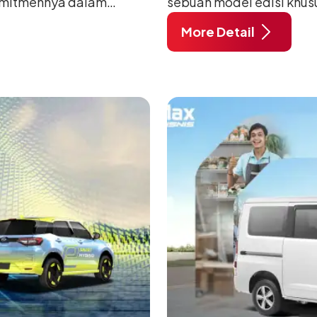
omitmennya dalam
sebuah model edisi khus
anusia) melalui
pada ajang Gaikindo Indo
More Detail
habat Membangun
di ICE BSD City, Tangera
 ajang penganugerahan
A/T, model ini menawark
 Daihatsu di Hall 7B
eksklusif bagi pelangga
mengubah karakter tanggu