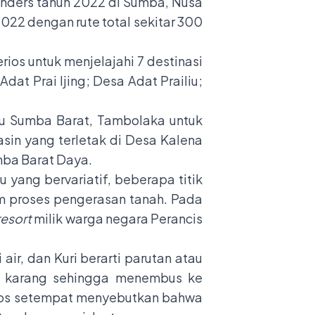
nders tahun 2022 di Sumba, Nusa
2022 dengan rute total sekitar 300
rios untuk menjelajahi 7 destinasi
dat Prai Ijing; Desa Adat Prailiu;
ju Sumba Barat, Tambolaka untuk
sin yang terletak di Desa Kalena
mba Barat Daya.
 yang bervariatif, beberapa titik
m proses pengerasan tanah. Pada
resort
milik warga negara Perancis
ir, dan Kuri berarti parutan atau
lui karang sehingga menembus ke
Mitos setempat menyebutkan bahwa