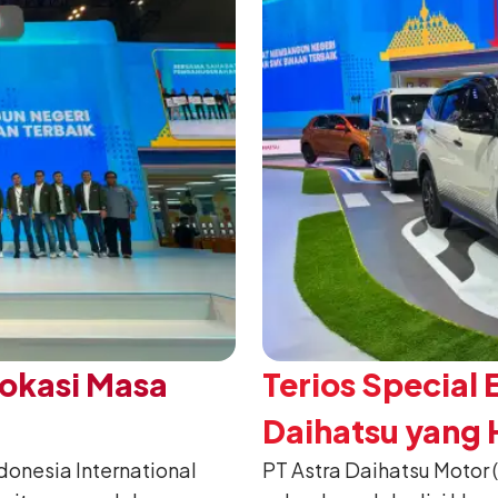
Vokasi Masa
Terios Special 
Daihatsu yang H
nesia International
PT Astra Daihatsu Motor 
2026