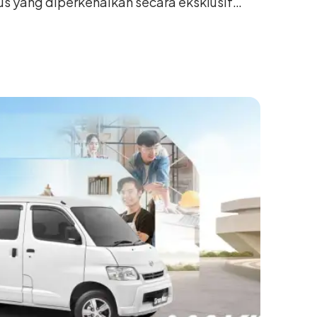
us yang diperkenalkan secara eksklusif
nesia International Auto Show (GIIAS) 2026
ng. Dikembangkan dari varian Terios 1.5 X
an sentuhan desain yang lebih sporty dan
n yang ingin tampil berbeda, tanpa
h yang telah menjadi ciri khas Terios.