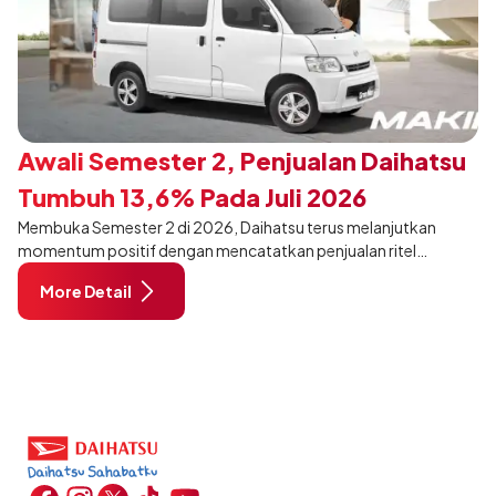
Awali Semester 2, Penjualan Daihatsu
Tumbuh 13,6% Pada Juli 2026
Membuka Semester 2 di 2026, Daihatsu terus melanjutkan
momentum positif dengan mencatatkan penjualan ritel
sebanyak 12.750 unit pada Juli 2026. Capaian tersebut tumbuh
More Detail
13,6% dibandingkan periode yang sama tahun lalu sebanyak
11.220 unit, dan tetap stabil dibandingkan bulan Juni 2026 lalu.