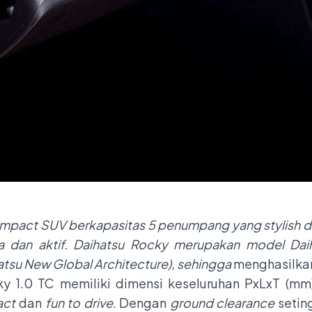
mpact SUV berkapasitas 5 penumpang yang stylish 
 dan aktif. Daihatsu Rocky merupakan model Dai
su New Global Architecture), sehingga
menghasilkan
y 1.0 TC memiliki dimensi keseluruhan PxLxT (mm)
ct
dan
fun to drive
. Dengan
ground clearance
setin