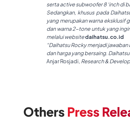
serta active subwoofer 8 ‘inch di
Sedangkan, khusus pada Daihats
yang merupakan warna eksklusif gl
dan warna 2-tone untuk yang ingi
melalui website
daihatsu.co.id
“Daihatsu Rocky menjadi jawaban ba
dan harga yang bersaing. Daihat
Anjar Rosjadi,
Research & Develop
Others
Press Rele