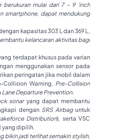
berukuran mulai dari 7 – 9 'inch
ngan smartphone, dapat mendukung
dengan kapasitas 303 L dan 369 L
,
membantu kelancaran aktivitas bagi
 yang terdapat khusus pada varian
dengan menggunakan sensor pada
ikan peringatan jika mobil dalam
e-Collision Warning,
Pre-Collision
n
Lane Departure Prevention
.
ck sonar
yang dapat membantu
engkapi dengan
SRS Airbag
untuk
rakeforce Distribution
), serta VSC
 yang dipilih.
kin jadi terlihat semakin stylish,