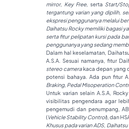
mirror
,
Key Free,
serta
Start/Stop
tergantung varian yang dipilih,
ekspresi penggunanya melalui berb
Daihatsu Rocky memiliki bagasi ya
serta fitur pelipatan kursi pada 
penggunanya yang sedang membaw
Dalam hal keselamatan, Daihatsu 
A.S.A. Sesuai namanya, fitur Da
stereo camera
kaca depan yang d
potensi bahaya. Ada pun fitur A
Braking
,
Pedal Misoperation Contr
Untuk varian selain A.S.A, Rock
visibilitas pengendara agar le
pengemudi dan penumpang, AB
(
Vehicle Stability Control
), dan HSA
Khusus pada varian ADS, Daihatsu 