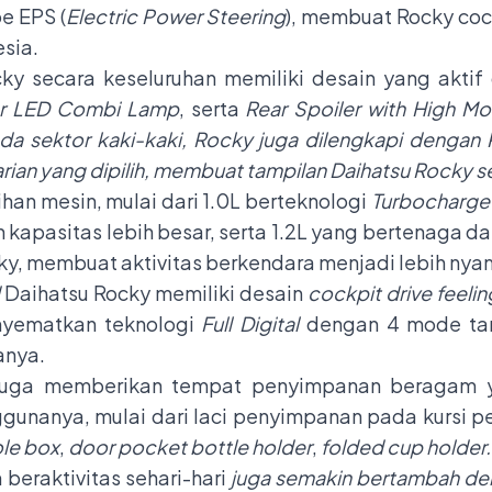
e EPS (
Electric Power Steering
), membuat Rocky coc
esia.
cky secara keseluruhan memiliki desain yang aktif d
ar LED Combi Lamp
, serta
Rear Spoiler with High M
da sektor kaki-kaki, Rocky juga dilengkapi dengan 
 varian yang dipilih, membuat tampilan Daihatsu Rocky
han mesin, mulai dari 1.0L berteknologi
Turbocharge
apasitas lebih besar, serta 1.2L yang bertenaga dan 
y, membuat aktivitas berkendara menjadi lebih ny
Daihatsu Rocky memiliki desain
cockpit drive feelin
yematkan teknologi
Full Digital
dengan 4 mode tamp
anya.
y juga memberikan tempat penyimpanan beragam 
ggunanya, mulai dari laci penyimpanan pada kursi
ole box
,
door pocket bottle holder
,
folded cup holder.
beraktivitas sehari-hari
juga semakin bertambah d