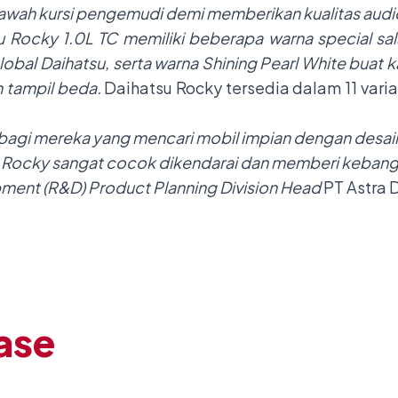
 bawah kursi pengemudi demi memberikan kualitas aud
u Rocky 1.0L TC memiliki beberapa warna special s
obal Daihatsu, serta warna Shining Pearl White buat 
n tampil beda.
Daihatsu Rocky tersedia dalam 11 var
gi mereka yang mencari mobil impian dengan desain yan
su Rocky sangat cocok dikendarai dan memberi keban
ment (R&D) Product Planning Division Head
PT Astra 
ase