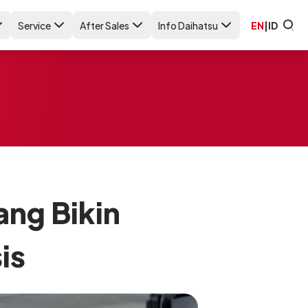
Service
After Sales
Info Daihatsu
EN
|
ID
ang Bikin
is