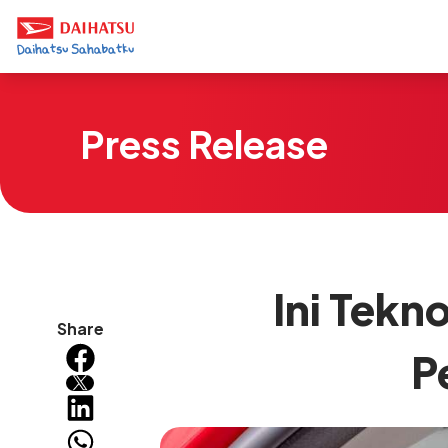
Press Release
Ini Tekn
Share
P