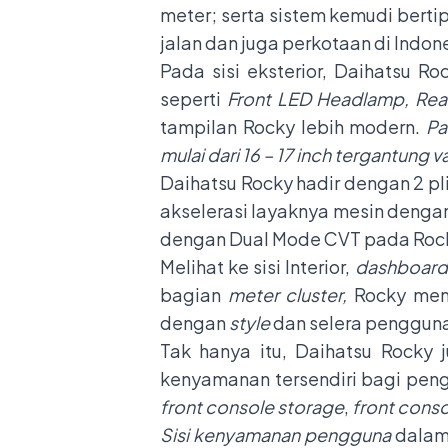
meter; serta sistem kemudi bertip
jalan dan juga perkotaan di Indon
Pada sisi eksterior, Daihatsu Ro
seperti
Front LED Headlamp, Re
tampilan Rocky lebih modern.
Pa
mulai dari 16 – 17 inch tergantung
Daihatsu Rocky hadir dengan 2 pli
akselerasi layaknya mesin dengan k
dengan Dual Mode CVT pada Rock
Melihat ke sisi Interior,
dashboard
bagian
meter cluster,
Rocky men
dengan
style
dan selera penggun
Tak hanya itu, Daihatsu Rock
kenyamanan tersendiri bagi pen
front console storage
,
front cons
Sisi kenyamanan pengguna
dalam 