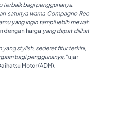
io terbaik bagi penggunanya.
alah satunya warna Compagno Red
kamu yang ingin tampil lebih mewah
ian dengan harga
yang dapat dilihat
g stylish, sederet fitur terkini,
ggaan bagi penggunanya,”
ujar
Daihatsu Motor (ADM).