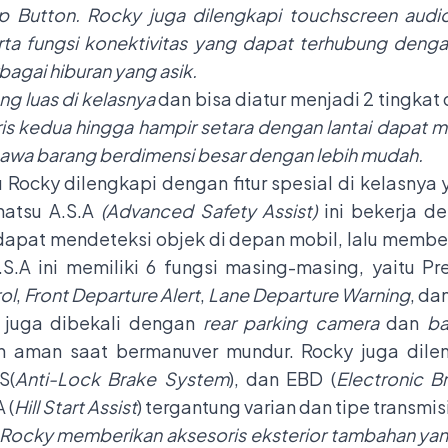
 Button. Rocky juga dilengkapi touchscreen audio 
 serta fungsi konektivitas yang dapat terhubung de
agai hiburan yang asik.
ng luas di kelasnya
dan bisa diatur menjadi 2 tingkat
baris kedua hingga hampir setara dengan lantai dapat 
a barang berdimensi besar dengan lebih mudah.
Rocky dilengkapi dengan fitur spesial di kelasnya
ihatsu A.S.A
(Advanced Safety Assist)
ini bekerja 
apat mendeteksi objek di depan mobil, lalu member
.S.A ini memiliki 6 fungsi masing-masing, yaitu Pr
ol
,
Front Departure Alert
,
Lane Departure Warning
, da
y juga dibekali dengan
rear parking camera
dan
ba
bih aman saat bermanuver mundur. Rocky juga dil
S(
Anti-Lock Brake System
), dan EBD (
Electronic B
 (
Hill Start Assist
) tergantung varian dan tipe transmisi
Rocky memberikan aksesoris eksterior tambahan yang bi