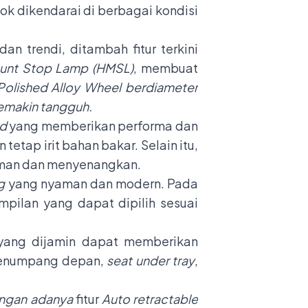
ok dikendarai di berbagai kondisi
an trendi, ditambah fitur terkini
ount Stop Lamp (HMSL)
,
membuat
Polished Alloy Wheel berdiameter
 semakin tangguh.
d
yang
memberikan performa dan
tetap irit bahan bakar. Selain itu,
aman dan menyenangkan.
g
yang nyaman dan modern. Pada
ilan yang dapat dipilih sesuai
yang dijamin dapat memberikan
 penumpang depan,
seat under tray
,
engan adanya
fitur
Auto retractable