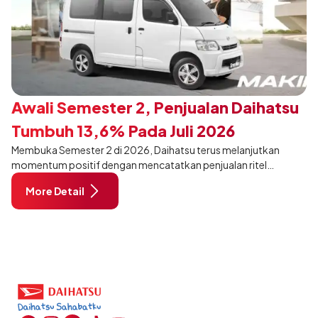
Awali Semester 2, Penjualan Daihatsu
Tumbuh 13,6% Pada Juli 2026
Membuka Semester 2 di 2026, Daihatsu terus melanjutkan
momentum positif dengan mencatatkan penjualan ritel
sebanyak 12.750 unit pada Juli 2026. Capaian tersebut tumbuh
More Detail
13,6% dibandingkan periode yang sama tahun lalu sebanyak
11.220 unit, dan tetap stabil dibandingkan bulan Juni 2026 lalu.