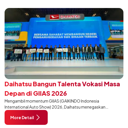
Daihatsu Bangun Talenta Vokasi Masa
Depan di GIIAS 2026
Mengambil momentum GIIAS (GAIKINDO Indonesia
International Auto Show) 2026, Daihatsu menegaskan
komitmennya dalam meningkatkan kualitas SDM (Sumber Daya
More Detail
Manusia) melalui pendidikan vokasi bertema “Bersama Sahabat
Membangun Negeri”. Komitmen ini diwujudkan melalui ajang