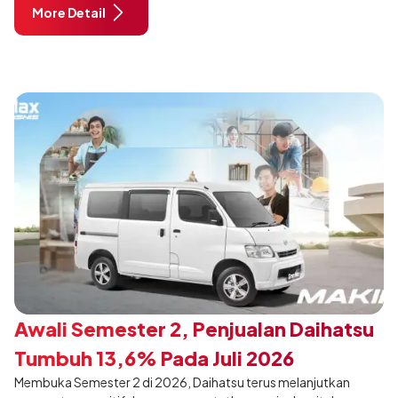
More Detail
dimodifikasi untuk menghadirkan sarana inspirasi bagi
pengunjung mendukung gaya hidup yang aktif.
Awali Semester 2, Penjualan Daihatsu
Tumbuh 13,6% Pada Juli 2026
Membuka Semester 2 di 2026, Daihatsu terus melanjutkan