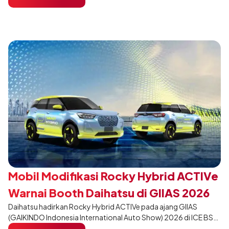
dari varian Terios 1.5 X A/T, model ini menawarkan sentuhan
desain yang lebih sporty dan eksklusif bagi pelanggan yang ingin
tampil berbeda, tanpa mengubah karakter tangguh yang telah
menjadi ciri khas Terios.
Mobil Modifikasi Rocky Hybrid ACTIVe
Warnai Booth Daihatsu di GIIAS 2026
Daihatsu hadirkan Rocky Hybrid ACTIVe pada ajang GIIAS
(GAIKINDO Indonesia International Auto Show) 2026 di ICE BSD
City, Tangerang. Terdapat 2 unit Rocky Hybrid yang