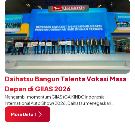
Daihatsu Bangun Talenta Vokasi Masa
Depan di GIIAS 2026
Mengambil momentum GIIAS (GAIKINDO Indonesia
International Auto Show) 2026, Daihatsu menegaskan
komitmennya dalam meningkatkan kualitas SDM (Sumber Daya
More Detail
Manusia) melalui pendidikan vokasi bertema “Bersama Sahabat
Membangun Negeri”. Komitmen ini diwujudkan melalui ajang
penganugerahan SMK Binaan Terbaik yang berlokasi di Booth
Daihatsu di Hall 7B pada 5 Agustus 2026.