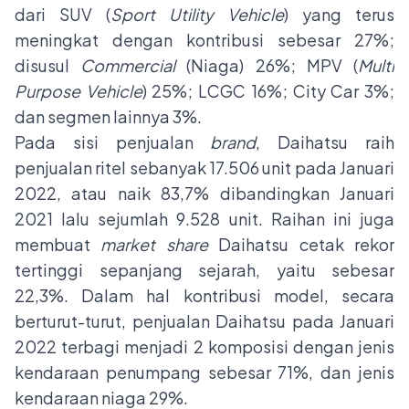
dari SUV (
Sport Utility Vehicle
) yang terus
meningkat dengan kontribusi sebesar 27%;
disusul
Commercial
(Niaga) 26%; MPV (
Multi
Purpose Vehicle
) 25%; LCGC 16%; City Car 3%;
dan segmen lainnya 3%.
Pada sisi penjualan
brand
, Daihatsu raih
penjualan ritel sebanyak 17.506 unit pada Januari
2022, atau naik 83,7% dibandingkan Januari
2021 lalu sejumlah 9.528 unit. Raihan ini juga
membuat
market share
Daihatsu cetak rekor
tertinggi sepanjang sejarah, yaitu sebesar
22,3%. Dalam hal kontribusi model, secara
berturut-turut, penjualan Daihatsu pada Januari
2022 terbagi menjadi 2 komposisi dengan jenis
kendaraan penumpang sebesar 71%, dan jenis
kendaraan niaga 29%.