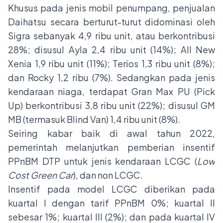
Khusus pada jenis mobil penumpang, penjualan
Daihatsu secara berturut-turut didominasi oleh
Sigra sebanyak 4,9 ribu unit, atau berkontribusi
28%; disusul Ayla 2,4 ribu unit (14%); All New
Xenia 1,9 ribu unit (11%); Terios 1,3 ribu unit (8%);
dan Rocky 1,2 ribu (7%). Sedangkan pada jenis
kendaraan niaga, terdapat Gran Max PU (Pick
Up) berkontribusi 3,8 ribu unit (22%); disusul GM
MB (termasuk Blind Van) 1,4 ribu unit (8%).
Seiring kabar baik di awal tahun 2022,
pemerintah melanjutkan pemberian insentif
PPnBM DTP untuk jenis kendaraan LCGC (
Low
Cost Green Car
), dan non LCGC.
Insentif pada model LCGC diberikan pada
kuartal I dengan tarif PPnBM 0%; kuartal II
sebesar 1%; kuartal III (2%); dan pada kuartal IV