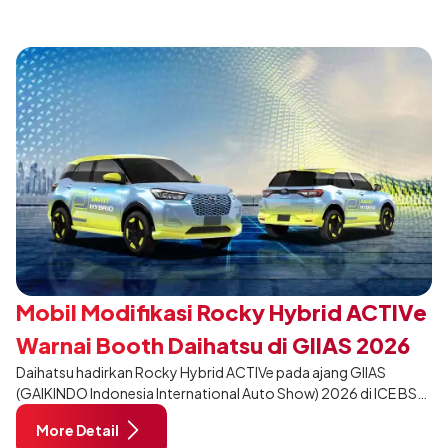
desain yang lebih sporty dan eksklusif bagi pelanggan yang ingin
tampil berbeda, tanpa mengubah karakter tangguh yang telah
menjadi ciri khas Terios.
Mobil Modifikasi Rocky Hybrid ACTIVe
Warnai Booth Daihatsu di GIIAS 2026
Daihatsu hadirkan Rocky Hybrid ACTIVe pada ajang GIIAS
(GAIKINDO Indonesia International Auto Show) 2026 di ICE BSD
City, Tangerang. Terdapat 2 unit Rocky Hybrid yang
More Detail
dimodifikasi untuk menghadirkan sarana inspirasi bagi