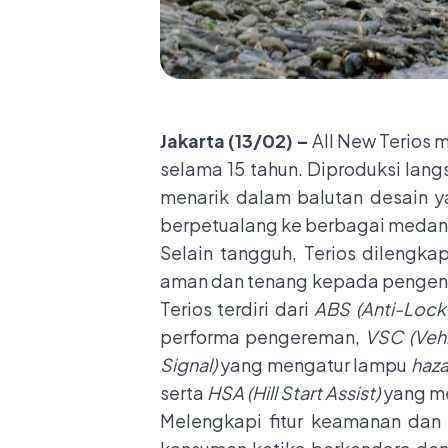
Jakarta (13/02) –
All New Terios
selama 15 tahun. Diproduksi langs
menarik dalam balutan desain 
berpetualang ke berbagai medan
Selain tangguh, Terios dilengka
aman dan tenang kepada pengenda
Terios terdiri dari
ABS (Anti-Lock
performa pengereman,
VSC (Vehi
Signal)
yang mengatur lampu
haz
serta
HSA (Hill Start Assist)
yang me
Melengkapi fitur keamanan dan