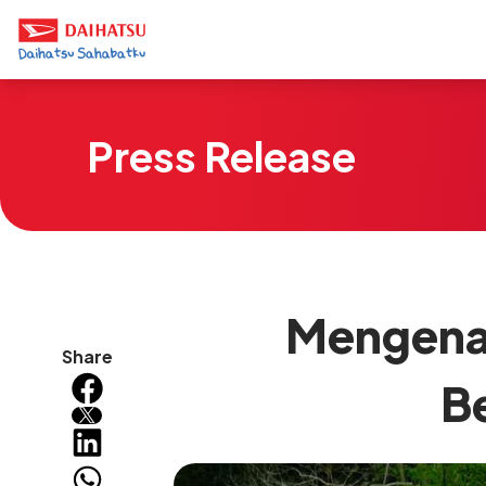
Press Release
Mengenal
Share
B