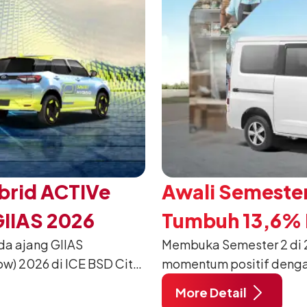
brid ACTIVe
Awali Semester
GIIAS 2026
Tumbuh 13,6% P
da ajang GIIAS
Membuka Semester 2 di 2
w) 2026 di ICE BSD City,
momentum positif denga
ang dimodifikasi untuk
12.750 unit pada Juli 20
More Detail
unjung mendukung gaya
dibandingkan periode yan