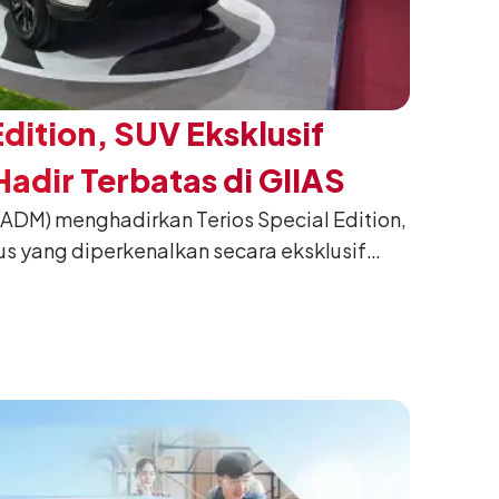
Edition, SUV Eksklusif
adir Terbatas di GIIAS
(ADM) menghadirkan Terios Special Edition,
us yang diperkenalkan secara eksklusif
nesia International Auto Show (GIIAS) 2026
ng. Dikembangkan dari varian Terios 1.5 X
an sentuhan desain yang lebih sporty dan
n yang ingin tampil berbeda, tanpa
h yang telah menjadi ciri khas Terios.