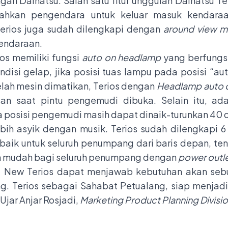
n Daihatsu. Salah satu fitur unggulan Daihatsu Ter
kan pengendara untuk keluar masuk kendaraa
 Terios juga sudah dilengkapi dengan
around view m
endaraan.
os memiliki fungsi
auto on headlamp
yang berfungs
disi gelap, jika posisi tuas lampu pada posisi “au
lah mesin dimatikan, Terios dengan
Headlamp auto 
an saat pintu pengemudi dibuka. Selain itu, ada
posisi pengemudi masih dapat dinaik-turunkan 40 de
ebih asyik dengan musik. Terios sudah dilengkapi 
baik untuk seluruh penumpang dari baris depan, te
ih mudah bagi seluruh penumpang dengan
power outl
ll New Terios dapat menjawab kebutuhan akan seb
ng. Terios sebagai Sahabat Petualang, siap menja
 Ujar Anjar Rosjadi,
Marketing Product Planning Divisi