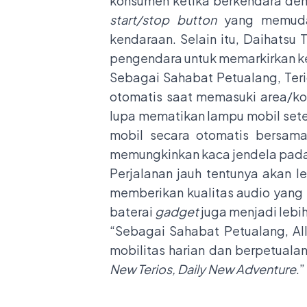
konsumen ketika berkendara denga
start/stop button
yang memudah
kendaraan. Selain itu, Daihatsu
pengendara untuk memarkirkan k
Sebagai Sahabat Petualang, Teri
otomatis saat memasuki area/kon
lupa mematikan lampu mobil sete
mobil secara otomatis bersama
memungkinkan kaca jendela pada 
Perjalanan jauh tentunya akan l
memberikan kualitas audio yang 
baterai
gadget
juga menjadi leb
“Sebagai Sahabat Petualang, A
mobilitas harian dan berpetuala
New Terios, Daily New Adventure
.”