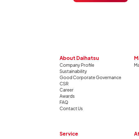
dan tetap stabil dibandin
About Daihatsu
M
Company Profile
Ma
Sustainability
Good Corporate Governance
CSR
Career
Awards
FAQ
Contact Us
Service
A