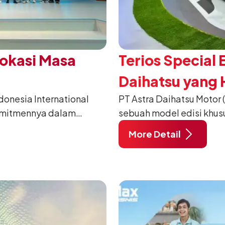
Vokasi Masa
Terios Special 
Daihatsu yang H
nesia International
PT Astra Daihatsu Motor 
2026
omitmennya dalam
sebuah model edisi khus
anusia) melalui
pada ajang Gaikindo Indo
More Detail
habat Membangun
di ICE BSD City, Tangera
 ajang penganugerahan
A/T, model ini menawark
 Daihatsu di Hall 7B
eksklusif bagi pelangga
mengubah karakter tanggu