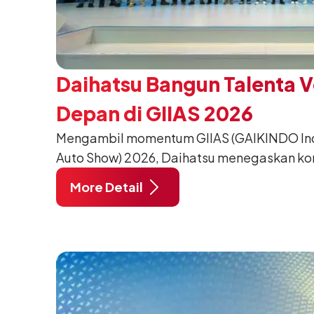
Daihatsu Bangun Talenta 
Depan di GIIAS 2026
Mengambil momentum GIIAS (GAIKINDO Indo
Auto Show) 2026, Daihatsu menegaskan k
meningkatkan kualitas SDM (Sumber Daya M
More Detail
pendidikan vokasi bertema “Bersama Sa
Negeri”. Komitmen ini diwujudkan melalui
SMK Binaan Terbaik yang berlokasi di Booth
pada 5 Agustus 2026.