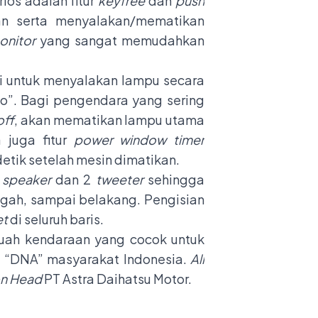
ios adalah fitur
keyfree
dan
push
n serta menyalakan/mematikan
onitor
yang sangat memudahkan
i untuk menyalakan lampu secara
to”. Bagi pengendara yang sering
off
, akan mematikan lampu utama
 juga fitur
power window timer
tik setelah mesin dimatikan.
6
speaker
dan 2
tweeter
sehingga
ngah, sampai belakang. Pengisian
et
di seluruh baris.
uah kendaraan yang cocok untuk
di “DNA” masyarakat Indonesia.
All
on Head
PT Astra Daihatsu Motor.