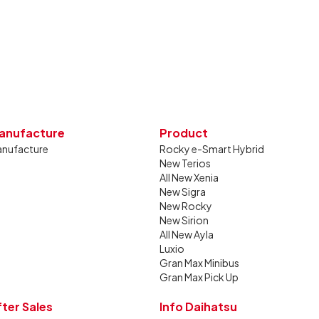
gkan bulan Juni 2026 lalu.
anufacture
Product
nufacture
Rocky e-Smart Hybrid
New Terios
All New Xenia
New Sigra
New Rocky
New Sirion
All New Ayla
Luxio
Gran Max Minibus
Gran Max Pick Up
fter Sales
Info Daihatsu