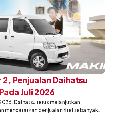
 2, Penjualan Daihatsu
ada Juli 2026
026, Daihatsu terus melanjutkan
n mencatatkan penjualan ritel sebanyak
26. Capaian tersebut tumbuh 13,6%
g sama tahun lalu sebanyak 11.220 unit,