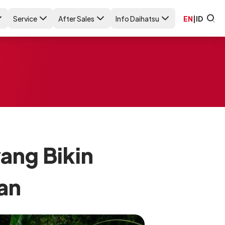
Service
After Sales
Info Daihatsu
EN
|
ID
ang Bikin
an