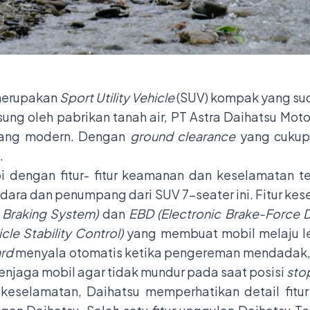
 merupakan
Sport Utility Vehicle
(SUV) kompak yang su
ung oleh pabrikan tanah air, PT Astra Daihatsu Motor,
yang modern. Dengan
ground clearance
yang cukup 
.
pi dengan fitur- fitur keamanan dan keselamatan t
ra dan penumpang dari SUV 7-seater ini. Fitur ke
 Braking System)
dan
EBD (Electronic Brake-Force Di
cle Stability Control)
yang membuat mobil melaju le
ard
menyala otomatis ketika pengereman mendadak,
njaga mobil agar tidak mundur pada saat posisi
sto
 keselamatan, Daihatsu memperhatikan detail fit