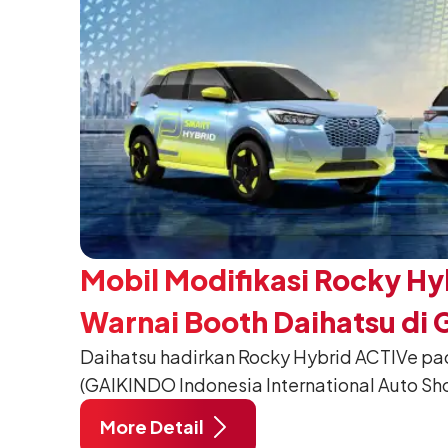
Mobil Modifikasi Rocky Hy
Warnai Booth Daihatsu di 
Daihatsu hadirkan Rocky Hybrid ACTIVe pa
(GAIKINDO Indonesia International Auto Sho
Tangerang. Terdapat 2 unit Rocky Hybrid y
More Detail
menghadirkan sarana inspirasi bagi peng