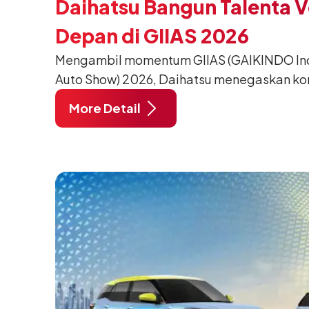
Daihatsu Bangun Talenta 
Depan di GIIAS 2026
Mengambil momentum GIIAS (GAIKINDO Indo
Auto Show) 2026, Daihatsu menegaskan k
meningkatkan kualitas SDM (Sumber Daya M
More Detail
pendidikan vokasi bertema “Bersama Sa
Negeri”. Komitmen ini diwujudkan melalui
SMK Binaan Terbaik yang berlokasi di Booth
pada 5 Agustus 2026.