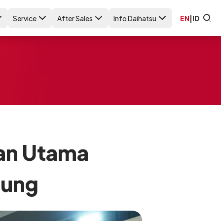
Service
After Sales
Info Daihatsu
EN
|
ID
han Utama
dung