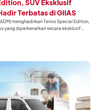
Edition, SUV Eksklusif
adir Terbatas di GIIAS
(ADM) menghadirkan Terios Special Edition,
us yang diperkenalkan secara eksklusif
nesia International Auto Show (GIIAS) 2026
ng. Dikembangkan dari varian Terios 1.5 X
an sentuhan desain yang lebih sporty dan
n yang ingin tampil berbeda, tanpa
h yang telah menjadi ciri khas Terios.