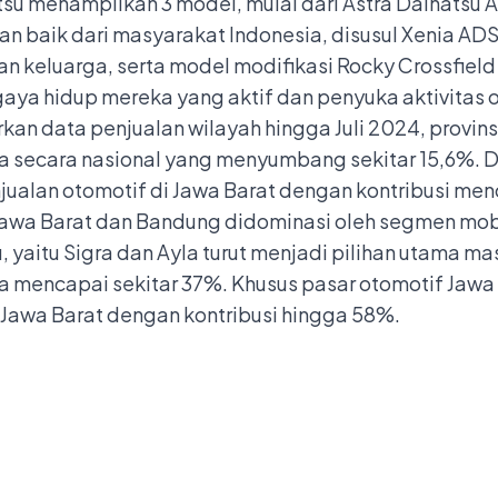
u menampilkan 3 model, mulai dari Astra Daihatsu A
 baik dari masyarakat Indonesia, disusul Xenia ADS
ran keluarga, serta model modifikasi Rocky Crossfiel
ya hidup mereka yang aktif dan penyuka aktivitas o
an data penjualan wilayah hingga Juli 2024, provins
ua secara nasional yang menyumbang sekitar 15,6%. 
jualan otomotif di Jawa Barat dengan kontribusi me
 Jawa Barat dan Bandung didominasi oleh segmen mob
yaitu Sigra dan Ayla turut menjadi pilihan utama ma
 mencapai sekitar 37%. Khusus pasar otomotif Jawa 
awa Barat dengan kontribusi hingga 58%.