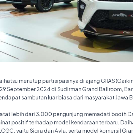
aihatsu menutup partisipasinya di ajang GIIAS (Gaiki
9 September 2024 di Sudirman Grand Ballroom, Ban
mendapat sambutan luar biasa dari masyarakat Jawa 
atat lebih dari 3.000 pengunjung memadati booth 
at positif terhadap model kendaraan terbaru. Daiha
CGC, yaitu Sigra dan Ayla, serta model komersil Gr