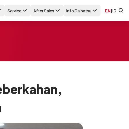
Service
After Sales
Info Daihatsu
EN
|
ID
eberkahan,
n