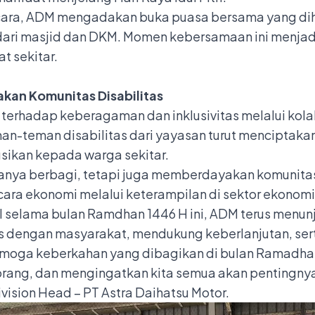
cara, ADM mengadakan buka puasa bersama yang dihad
dari masjid dan DKM. Momen kebersamaan ini menjad
t sekitar.
kan Komunitas Disabilitas
erhadap keberagaman dan inklusivitas melalui kolab
an-teman disabilitas dari yayasan turut menciptakan 
sikan kepada warga sekitar.
ak hanya berbagi, tetapi juga memberdayakan komunita
cara ekonomi melalui keterampilan di sektor ekonomi 
al selama bulan Ramdhan 1446 H ini, ADM terus men
dengan masyarakat, mendukung keberlanjutan, serta
emoga keberkahan yang dibagikan di bulan Ramadhan 
ang, dan mengingatkan kita semua akan pentingnya 
ivision Head – PT Astra Daihatsu Motor.