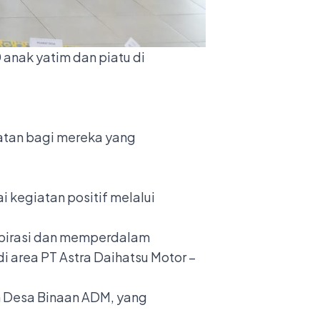
anak yatim dan piatu di
tan bagi mereka yang
kegiatan positif melalui
spirasi dan memperdalam
 area PT Astra Daihatsu Motor –
n Desa Binaan ADM, yang