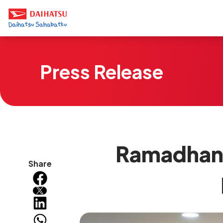
Press Release
Ramadhan 
Share