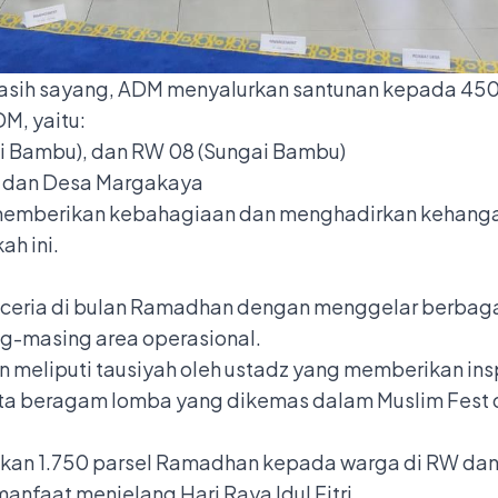
asih sayang, ADM menyalurkan santunan kepada 450 
M, yaitu:
i Bambu), dan RW 08 (Sungai Bambu)
, dan Desa Margakaya
memberikan kebahagiaan dan menghadirkan kehanga
h ini.
ceria di bulan Ramadhan dengan menggelar berbagai 
g-masing area operasional.
 meliputi tausiyah oleh ustadz yang memberikan in
ta beragam lomba yang dikemas dalam Muslim Fest di
usikan 1.750 parsel Ramadhan kepada warga di RW da
faat menjelang Hari Raya Idul Fitri.