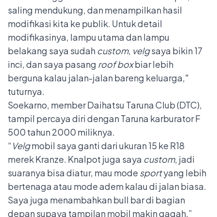
saling mendukung, dan menampilkan hasil
modifikasi kita ke publik. Untuk detail
modifikasinya, lampu utama dan lampu
belakang saya sudah
custom
,
velg
saya bikin 17
inci, dan saya pasang
roof box
biar lebih
berguna kalau jalan-jalan bareng keluarga,"
tuturnya.
Soekarno, member Daihatsu Taruna Club (DTC),
tampil percaya diri dengan Taruna karburator F
500 tahun 2000 miliknya.
“
Velg
mobil saya ganti dari ukuran 15 ke R18
merek Kranze. Knalpot juga saya
custom
, jadi
suaranya bisa diatur, mau mode
sport
yang lebih
bertenaga atau mode adem kalau di jalan biasa.
Saya juga menambahkan bull bar di bagian
depan supaya tampilan mobil makin gagah,”