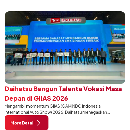
dan relevan bagi keluarga Indonesia.
Daihatsu Bangun Talenta Vokasi Masa
Depan di GIIAS 2026
Mengambil momentum GIIAS (GAIKINDO Indonesia
International Auto Show) 2026, Daihatsu menegaskan
komitmennya dalam meningkatkan kualitas SDM (Sumber Daya
More Detail
Manusia) melalui pendidikan vokasi bertema “Bersama Sahabat