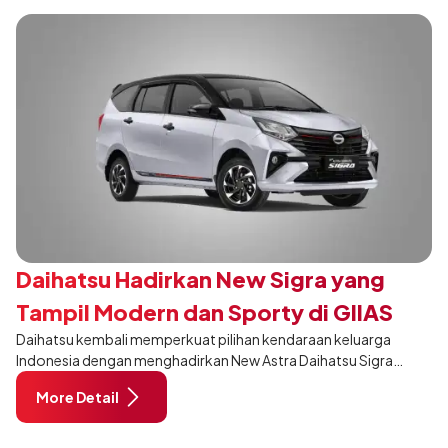
Daihatsu Hadirkan New Sigra yang
Tampil Modern dan Sporty di GIIAS
Daihatsu kembali memperkuat pilihan kendaraan keluarga
2026
Indonesia dengan menghadirkan New Astra Daihatsu Sigra
khusus pada varian 1.2R di ajang GAIKINDO Indonesia
More Detail
International Auto Show (GIIAS) 2026. Membawa penyegaran
pada desain, interior, dan sejumlah fitur, New Sigra hadir untuk
memberikan pengalaman berkendara yang semakin nyaman