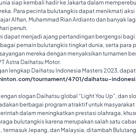
dunia siap kembali hadir ke Jakarta dalam memperebu
eka. Para pecinta bulutangkis dapat menikmati aksi
Fajar Alfian, Muhammad Rian Ardianto dan banyak lag
hari penuh.
ni dapat menjadi ajang pertandingan bergengsi bagi 
ebagai pemain bulutangkis tingkat dunia, serta par
ayangan mereka dengan menyaksikan turnamen bergen
PT Astra Daihatsu Motor.
gan lengkap Daihatsu Indonesia Masters 2023, dapat
minton.com/tournament/4701/daihatsu-indones
engan slogan Daihatsu global “Light You Up”, dan sl
dakan berbagai program atraktif untuk masyarakat d
ntah dalam meningkatkan prestasi olahraga, khusu
aga bulutangkis karena merupakan salah satu caban
, termasuk Jepang, dan Malaysia, ditambah Bulutangk