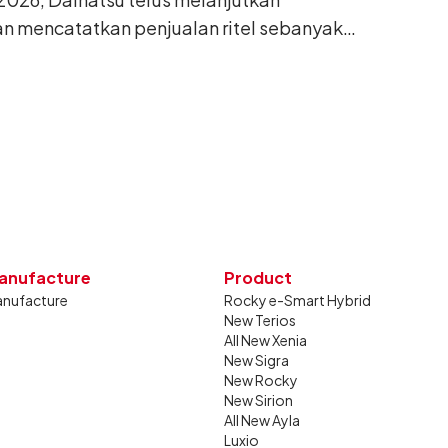
n mencatatkan penjualan ritel sebanyak
26. Capaian tersebut tumbuh 13,6%
g sama tahun lalu sebanyak 11.220 unit,
gkan bulan Juni 2026 lalu.
anufacture
Product
nufacture
Rocky e-Smart Hybrid
New Terios
All New Xenia
New Sigra
New Rocky
New Sirion
All New Ayla
Luxio