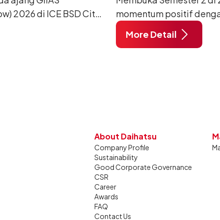
w) 2026 di ICE BSD City,
momentum positif denga
ang dimodifikasi untuk
12.750 unit pada Juli 20
More Detail
unjung mendukung gaya
dibandingkan periode yan
dan tetap stabil dibandin
About Daihatsu
M
Company Profile
Ma
Sustainability
Good Corporate Governance
CSR
Career
Awards
FAQ
Contact Us