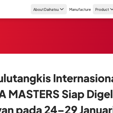
About Daihatsu
Manufacture
Product
lutangkis Internasio
 MASTERS Siap Digelar
an pada 24–29 Januar