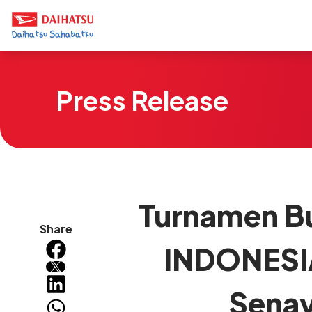
Press Release
Turnamen Bu
Share
INDONESIA
Senay