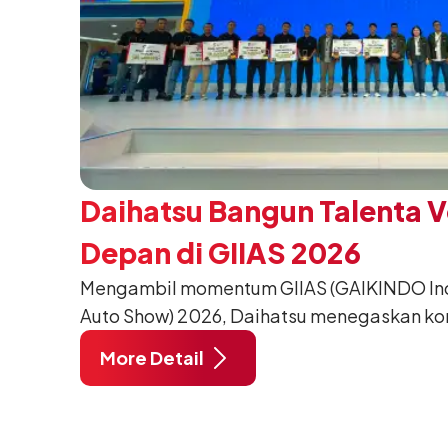
Daihatsu Bangun Talenta 
Depan di GIIAS 2026
Mengambil momentum GIIAS (GAIKINDO Indo
Auto Show) 2026, Daihatsu menegaskan k
meningkatkan kualitas SDM (Sumber Daya M
More Detail
pendidikan vokasi bertema “Bersama Sa
Negeri”. Komitmen ini diwujudkan melalui
SMK Binaan Terbaik yang berlokasi di Booth