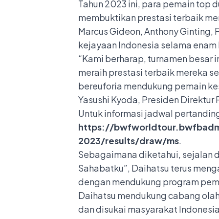
Tahun 2023 ini, para pemain top 
membuktikan prestasi terbaik mer
Marcus Gideon, Anthony Ginting, 
kejayaan Indonesia selama enam 
“Kami berharap, turnamen besar i
meraih prestasi terbaik mereka s
bereuforia mendukung pemain kes
Yasushi Kyoda, Presiden Direktur 
Untuk informasi jadwal pertandin
https://bwfworldtour.bwfbad
2023/results/draw/ms
.
Sebagaimana diketahui, sejalan d
Sahabatku”, Daihatsu terus menga
dengan mendukung program pemeri
Daihatsu mendukung cabang olahr
dan disukai masyarakat Indonesia