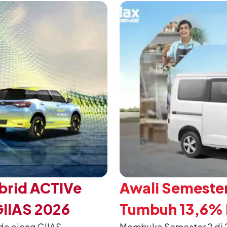
mengubah karakter tanggu
brid ACTIVe
Awali Semester
GIIAS 2026
Tumbuh 13,6% P
da ajang GIIAS
Membuka Semester 2 di 2