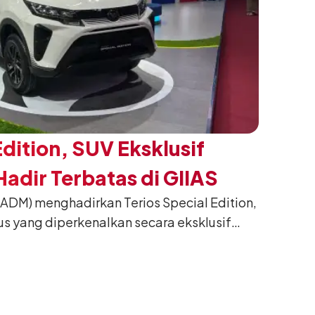
Edition, SUV Eksklusif
adir Terbatas di GIIAS
(ADM) menghadirkan Terios Special Edition,
us yang diperkenalkan secara eksklusif
nesia International Auto Show (GIIAS) 2026
ng. Dikembangkan dari varian Terios 1.5 X
an sentuhan desain yang lebih sporty dan
n yang ingin tampil berbeda, tanpa