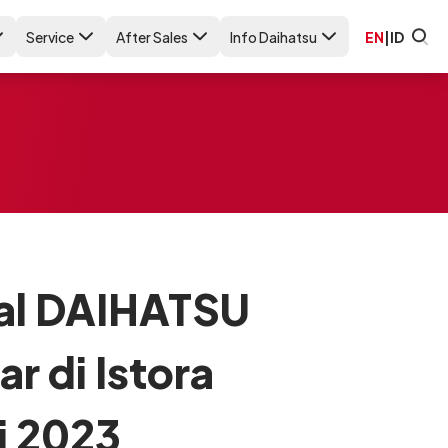
Service
After Sales
Info Daihatsu
EN
|
ID
nal DAIHATSU
 di Istora
i 2023