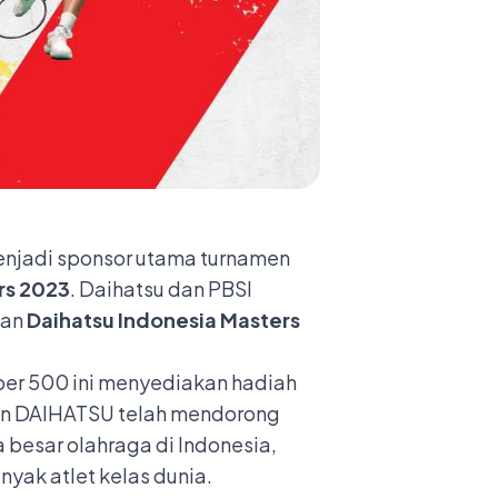
njadi sponsor utama turnamen
rs 202
3
. Daihatsu dan PBSI
aan
Daihatsu Indonesia Masters
per 500 ini menyediakan hadiah
gan DAIHATSU telah mendorong
 besar olahraga di Indonesia,
nyak atlet kelas dunia.