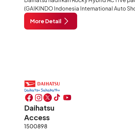
(GAIKINDO Indonesia International Auto Sho
Tangerang. Terdapat 2 unit Rocky Hybrid y
More Detail
menghadirkan sarana inspirasi bagi peng
hidup yang aktif.
Daihatsu
Access
1500898