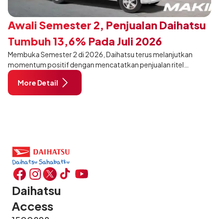
Awali Semester 2, Penjualan Daihatsu
Tumbuh 13,6% Pada Juli 2026
Membuka Semester 2 di 2026, Daihatsu terus melanjutkan
momentum positif dengan mencatatkan penjualan ritel
sebanyak 12.750 unit pada Juli 2026. Capaian tersebut tumbuh
More Detail
13,6% dibandingkan periode yang sama tahun lalu sebanyak
11.220 unit, dan tetap stabil dibandingkan bulan Juni 2026 lalu.
Daihatsu
Access