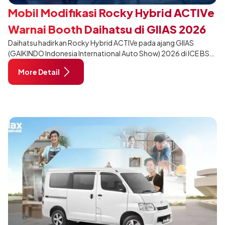
Mobil Modifikasi Rocky Hybrid ACTIVe
Warnai Booth Daihatsu di GIIAS 2026
Daihatsu hadirkan Rocky Hybrid ACTIVe pada ajang GIIAS
(GAIKINDO Indonesia International Auto Show) 2026 di ICE BSD
City, Tangerang. Terdapat 2 unit Rocky Hybrid yang
More Detail
dimodifikasi untuk menghadirkan sarana inspirasi bagi
pengunjung mendukung gaya hidup yang aktif.