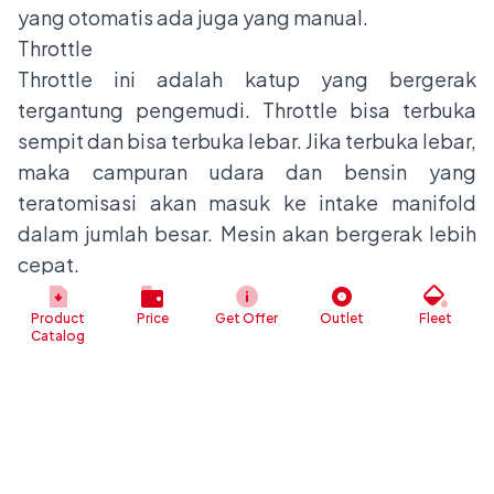
yang otomatis ada juga yang manual.
Throttle
Throttle ini adalah katup yang bergerak
tergantung pengemudi. Throttle bisa terbuka
sempit dan bisa terbuka lebar. Jika terbuka lebar,
maka campuran udara dan bensin yang
teratomisasi akan masuk ke intake manifold
dalam jumlah besar. Mesin akan bergerak lebih
cepat.
Idle Speed Adjustment
Product
Price
Get Offer
Outlet
Fleet
Komponen yang satu ini juga mengendalikan
Catalog
bukaan throttle untuk di fase awal ketika mesin
masih dingin. Semakin dalam idle speed
adjustment ini masuk, maka throttle akan
semakin terbuka lebar. Secara tidak langsung
idle speed adjustment ini juga mempengaruhi