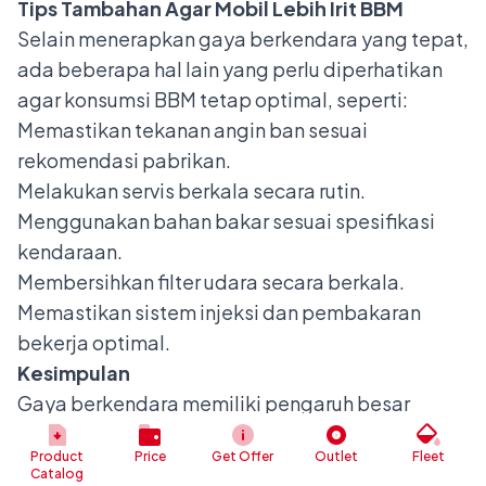
Tips Tambahan Agar Mobil Lebih Irit BBM
Selain menerapkan gaya berkendara yang tepat,
ada beberapa hal lain yang perlu diperhatikan
agar konsumsi BBM tetap optimal, seperti:
Memastikan tekanan angin ban sesuai
rekomendasi pabrikan.
Melakukan servis berkala secara rutin.
Menggunakan bahan bakar sesuai spesifikasi
kendaraan.
Membersihkan filter udara secara berkala.
Memastikan sistem injeksi dan pembakaran
bekerja optimal.
Kesimpulan
Gaya berkendara memiliki pengaruh besar
terhadap konsumsi bahan bakar kendaraan.
Product
Price
Get Offer
Outlet
Fleet
Dengan menghindari akselerasi dan
Catalog