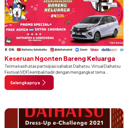
Keseruan Ngonten Bareng Keluarga
Terima kasih atas partisipasi sahabat Daihatsu. Virtual Daihatsu
Festival (VDF) kembali hadir dengan mengangkat tema
"Keseruan Ngonten Bareng Keluarga" dan event kali ini bakal
Selengkapnya
lebih seru karena ada y