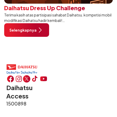
Daihatsu Dress Up Challenge
Terima kasih atas partisipasi sahabat Daihatsu. kompetisi mobil
modifikasi Daihatsu hadir kembali!
Selengkapnya
Tapi ada yang beda dari Daihatsu Dress Up Challenge tahun ini,
karena event yang paling di
Daihatsu
Access
1500898